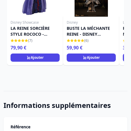
Disney Showcase
Disney
Loun
LA REINE SORCIÈRE
BUSTE LA MÉCHANTE
POR
STYLE ROCOCO -
REINE - DISNEY
MÉC
DISNEY SHOWCASE
VILLAINS SERIES
SON
(7)
(6)
HAUTE COUTURE
LOU
79,90 €
59,90 €
39,
Ajouter
Ajouter
Informations supplémentaires
Référence