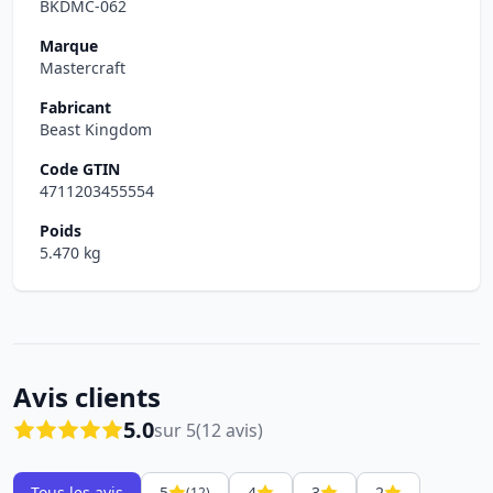
BKDMC-062
Marque
Mastercraft
Fabricant
Beast Kingdom
Code GTIN
4711203455554
Poids
5.470 kg
Avis clients
5.0
sur 5
(12 avis)
Tous les avis
5
4
3
2
(12)