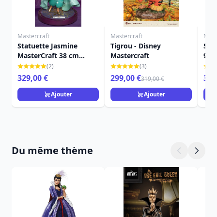
Mastercraft
Mastercraft
Mast
Statuette Jasmine
Tigrou - Disney
Stit
MasterCraft 38 cm
Mastercraft
999
Édition Limitée - Disney
MAS
(2)
(3)
Aladdin
329,00 €
299,00 €
359
319,00 €
Ajouter
Ajouter
Du même thème