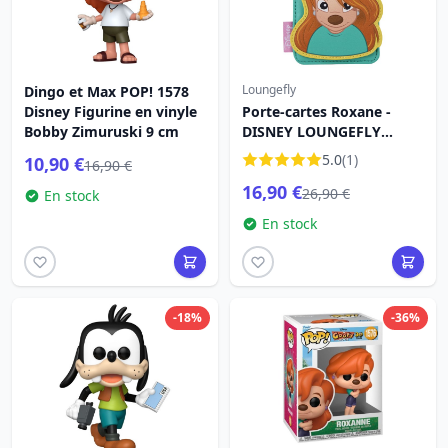
Loungefly
Dingo et Max POP! 1578
Disney Figurine en vinyle
Porte-cartes Roxane -
Bobby Zimuruski 9 cm
DISNEY LOUNGEFLY
Dingo le film 30e
5.0
(1)
10,90 €
16,90 €
anniversaire
16,90 €
26,90 €
En stock
En stock
-18%
-36%