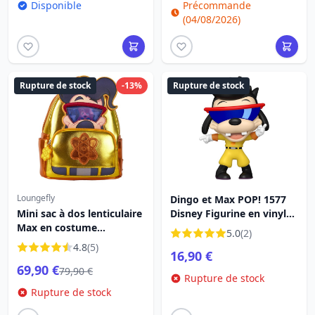
Disponible
Précommande
(04/08/2026)
Rupture de stock
-13%
Rupture de stock
Loungefly
Dingo et Max POP! 1577
Mini sac à dos lenticulaire
Disney Figurine en vinyle
Max en costume
Max 9 cm
5.0
(2)
powerline - DISNEY
4.8
(5)
16,90 €
LOUNGEFLY Dingo le film
69,90 €
30e anniversaire
79,90 €
Rupture de stock
Rupture de stock