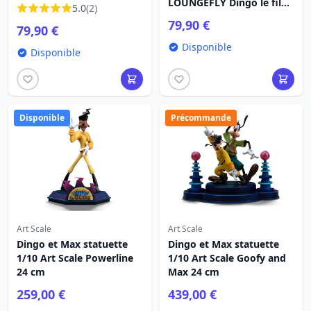
Dingo le film 30e
LOUNGEFLY Dingo le film
5.0
(2)
anniversaire
30e anniversaire
79,90 €
79,90 €
Disponible
Disponible
Disponible
Précommande
Art Scale
Art Scale
Dingo et Max statuette
Dingo et Max statuette
1/10 Art Scale Powerline
1/10 Art Scale Goofy and
24 cm
Max 24 cm
259,00 €
439,00 €