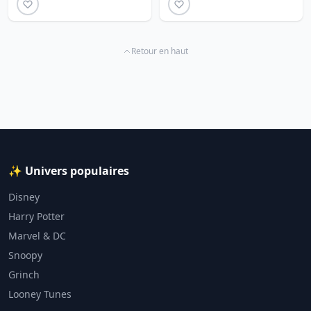
Retour en haut
✨ Univers populaires
Disney
Harry Potter
Marvel & DC
Snoopy
Grinch
Looney Tunes