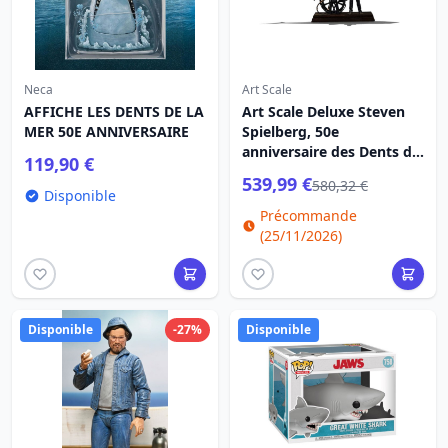
Neca
Art Scale
AFFICHE LES DENTS DE LA
Art Scale Deluxe Steven
MER 50E ANNIVERSAIRE
Spielberg, 50e
anniversaire des Dents de
119,90 €
la mer, 27 cm - Iron
539,99 €
580,32 €
Studios
Disponible
Précommande
(25/11/2026)
Disponible
-27%
Disponible