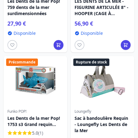
Les Dents de la mer Pop!
LES DENTS DE LA MER -
759 dents de la mer
FIGURINE ARTICULÉE 8" -
surdimensionnées
HOOPER (CAGE À
REQUIN)
27,90 €
56,90 €
Disponible
Disponible
Précommande
Rupture de stock
Funko POP!
Loungefly
Les Dents de la mer Pop!
Sac à bandoulière Requin
1753 s3 Grand requin
- Loungefly Les Dents de
blanc rétro 15 cm
la Mer
5.0
(1)