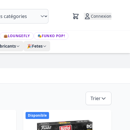
Connexion
👜
LOUNGEFLY
🎭
FUNKO POP!
bricants
🎉
Fetes
Trier
Disponible