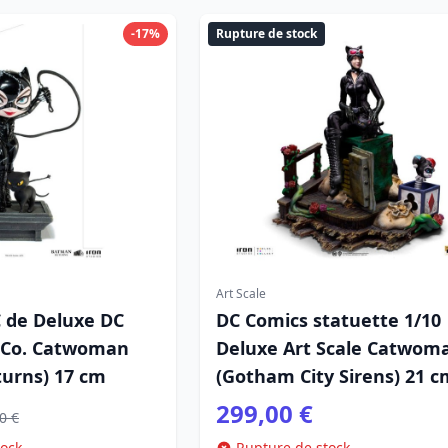
-17%
Rupture de stock
Art Scale
C de Deluxe DC
DC Comics statuette 1/10
 Co. Catwoman
Deluxe Art Scale Catwom
urns) 17 cm
(Gotham City Sirens) 21 c
299,00 €
0 €
tock
Rupture de stock