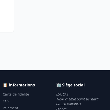
📋 Informations
🏢 Siège social
Carte de fidélité
L5C SAS
1890 chemin Saint Bernard
CGV
06220 Vallauris
Paiement
France