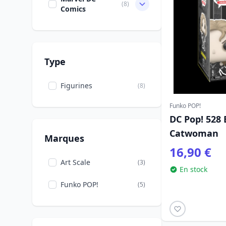
(8)
Comics
Type
Figurines
(8)
Funko POP!
DC Pop! 528
Catwoman
Marques
16,90 €
Art Scale
(3)
En stock
Funko POP!
(5)