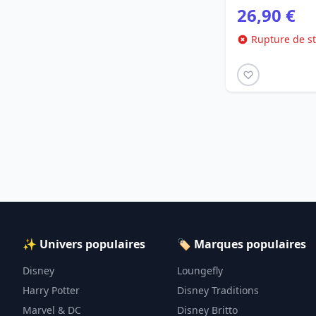
26,90 €
Rupture de s
✨ Univers populaires
🏷️ Marques populaires
Disney
Loungefly
Harry Potter
Disney Traditions
Marvel & DC
Disney Britto