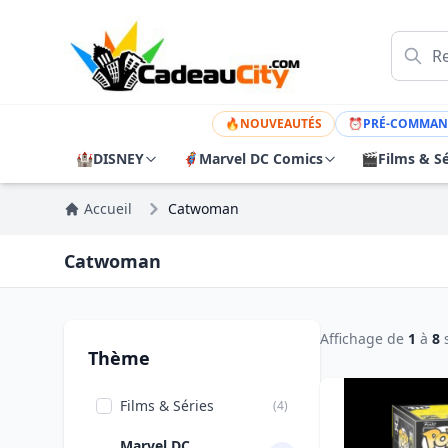
🔥
NOUVEAUTÉS
⏰
PRÉ-COMMAN
🏰
DISNEY
🦸
Marvel DC Comics
🎬
Films & Sé
Accueil
Catwoman
Catwoman
Affichage de
1
à
8
Thème
Films & Séries
(4)
Marvel DC