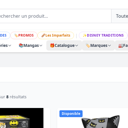
|
DES
🏷
PROMOS
🩹
Les Imparfaits
✨
DISNEY TRADITIONS
ries
📚
Mangas
🎁
Catalogue
🏷️
Marques
🏭
Fa
sur
8
résultats
Disponible