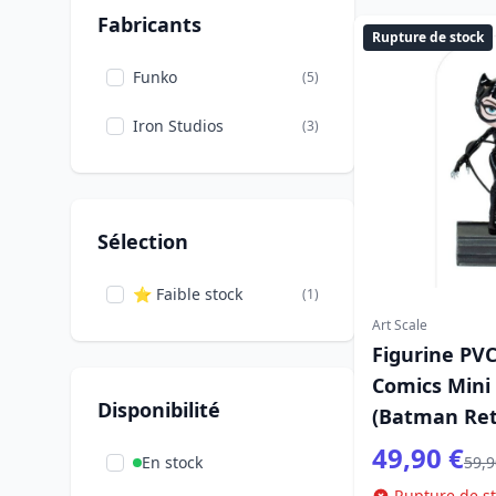
Fabricants
Rupture de stock
Funko
(5)
Iron Studios
(3)
Sélection
⭐ Faible stock
(1)
Art Scale
Figurine PV
Comics Mini
Disponibilité
(Batman Ret
49,90 €
En stock
59,9
Rupture de s