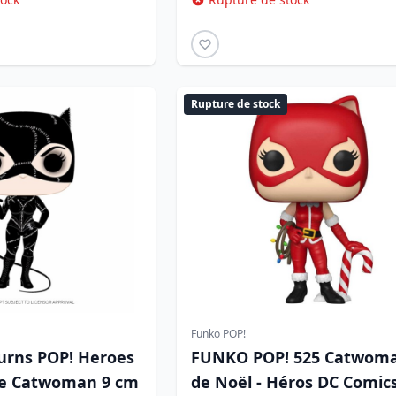
Rupture de stock
Funko POP!
rns POP! Heroes
FUNKO POP! 525 Catwom
ine Catwoman 9 cm
de Noël - Héros DC Comic