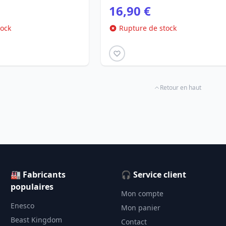
16,90 €
tock
Rupture de stock
Retour en haut
🏭 Fabricants
🎧 Service client
populaires
Mon compte
Enesco
Mon panier
Beast Kingdom
Contact