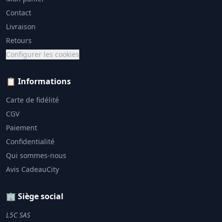
Contact
Livraison
Retours
Configurer les cookies
📋 Informations
Carte de fidélité
CGV
Paiement
Confidentialité
Qui sommes-nous
Avis CadeauCity
🏢 Siège social
L5C SAS