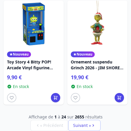
Nouveau
Nouveau
Toy Story 4 Bitty POP!
Ornement suspendu
Arcade Vinyl figurine
Grinch 2026 - JIM SHORE
Alien (Glow)
GRINCH
9,90 €
19,90 €
En stock
En stock
Affichage de
1
à
24
sur
2655
résultats
« Précédent
Suivant »