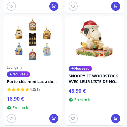
Loungefly
Nouveau
Nouveau
SNOOPY ET WOODSTOCK
Porte-clés mini sac à dos
AVEC LEUR LISTE DE NOËL
mystère Là-haut - Disney-
- PEANUTS
5.0
(1)
45,90 €
Pixar Loungefly
16,90 €
En stock
En stock