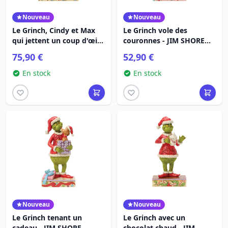
Nouveau
Nouveau
Le Grinch, Cindy et Max
Le Grinch vole des
qui jettent un coup d'œil
couronnes - JIM SHORE
depuis l'arbre lumineux -
GRINCH
75,90 €
52,90 €
JIM SHORE GRINCH
En stock
En stock
Nouveau
Nouveau
Le Grinch tenant un
Le Grinch avec un
cadeau - JIM SHORE
chocolat chaud - JIM