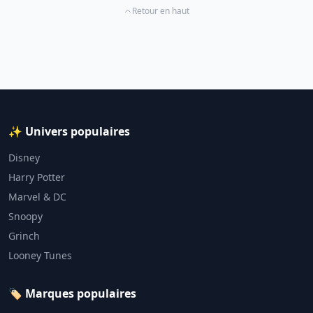
Retour en haut
✨ Univers populaires
Disney
Harry Potter
Marvel & DC
Snoopy
Grinch
Looney Tunes
🏷️ Marques populaires