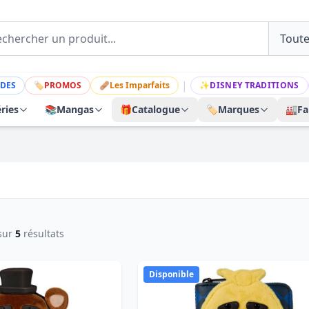
|
DES
🏷
PROMOS
🩹
Les Imparfaits
✨
DISNEY TRADITIONS
ries
📚
Mangas
🎁
Catalogue
🏷️
Marques
🏭
Fa
sur
5
résultats
Disponible