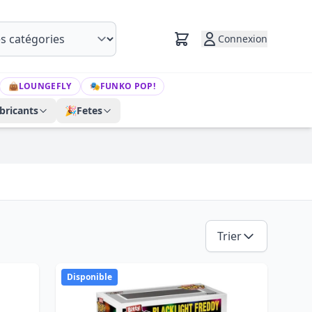
Connexion
👜
LOUNGEFLY
🎭
FUNKO POP!
bricants
🎉
Fetes
Trier
Disponible