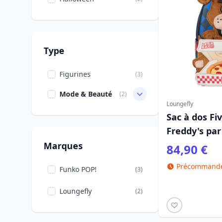
Type
Figurines
(3)
Mode & Beauté
(2)
Loungefly
Sac à dos Fi
Freddy's par
Marques
84,90 €
Précommande 
Funko POP!
(3)
Loungefly
(2)