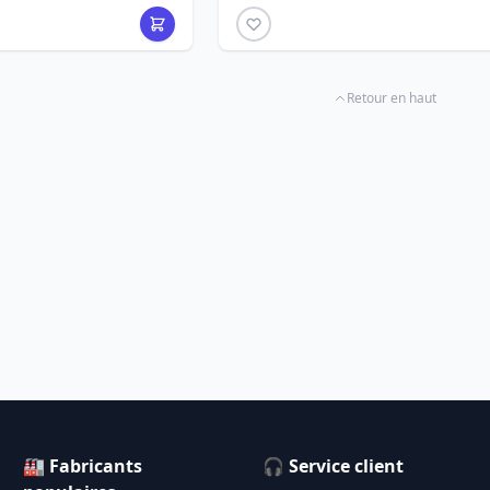
Retour en haut
🏭 Fabricants
🎧 Service client