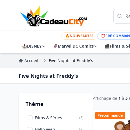
🔥
NOUVEAUTÉS
⏰
PRÉ-COMMAN
🏰
DISNEY
🦸
Marvel DC Comics
🎬
Films & Sé
Accueil
Five Nights at Freddy's
Five Nights at Freddy's
Affichage de
1
à
5
Thème
Précommande
Films & Séries
(5)
Halloween
(2)