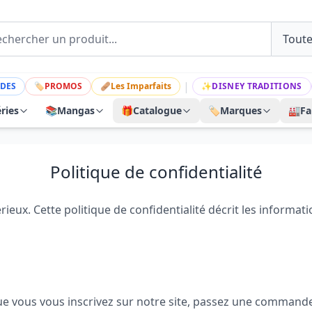
|
DES
🏷
PROMOS
🩹
Les Imparfaits
✨
DISNEY TRADITIONS
ries
📚
Mangas
🎁
Catalogue
🏷️
Marques
🏭
Fa
Politique de confidentialité
rieux. Cette politique de confidentialité décrit les inform
ue vous vous inscrivez sur notre site, passez une command