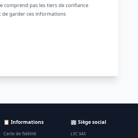
ne comprend pas les tiers de confiance
nt de garder ces informations
📋 Informations
🏢 Siège social
Carte de fidélité
L5C SAS