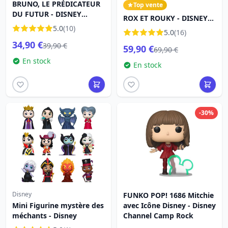
BRUNO, LE PRÉDICATEUR
Top vente
DU FUTUR - DISNEY
ROX ET ROUKY - DISNEY
TRADITIONS
5.0
(10)
TRADITIONS
5.0
(16)
34,90 €
39,90 €
59,90 €
69,90 €
En stock
En stock
-30%
Disney
FUNKO POP! 1686 Mitchie
Mini Figurine mystère des
avec Icône Disney - Disney
méchants - Disney
Channel Camp Rock