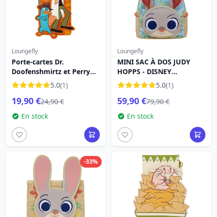
Loungefly
Loungefly
Porte-cartes Dr.
MINI SAC À DOS JUDY
Doofenshmirtz et Perry
HOPPS - DISNEY
l'ornithorynque - Disney
LOUNGEFLY ZOOTOPIE 2
5.0
(1)
5.0
(1)
Loungefly
19,90 €
59,90 €
24,90 €
79,90 €
En stock
En stock
-33%