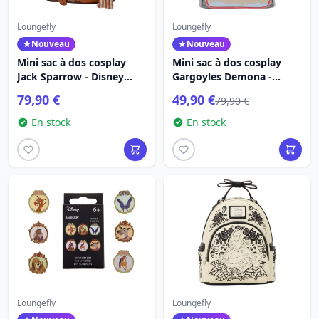
Loungefly
Loungefly
Nouveau
Nouveau
Mini sac à dos cosplay
Mini sac à dos cosplay
Jack Sparrow - Disney
Gargoyles Demona -
Loungefly Pirates des
Disney Loungefly
79,90 €
49,90 €
79,90 €
Caraïbes
En stock
En stock
Loungefly
Loungefly