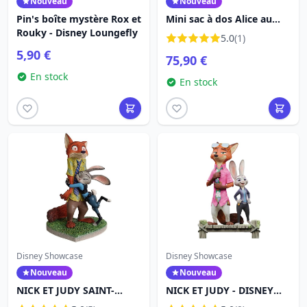
Nouveau
Nouveau
Pin's boîte mystère Rox et
Mini sac à dos Alice au
Rouky - Disney Loungefly
pays des merveilles brodé
5.0
(1)
de fleurs - Disney
5,90 €
75,90 €
Loungefly
En stock
En stock
Disney Showcase
Disney Showcase
Nouveau
Nouveau
NICK ET JUDY SAINT-
NICK ET JUDY - DISNEY
VALENTIN - DISNEY
SHOWCASE ZOOTOPIA 2