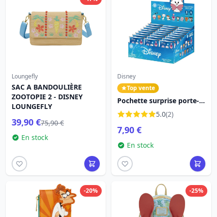
Loungefly
Disney
SAC A BANDOULIÈRE
Top vente
ZOOTOPIE 2 - DISNEY
Pochette surprise porte-
LOUNGEFLY
clés 3D Chats Série 69 -
5.0
(2)
Disney
39,90 €
75,90 €
7,90 €
En stock
En stock
-20%
-25%