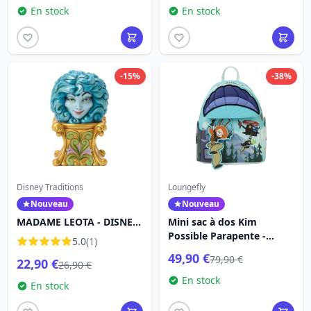
En stock
En stock
-15%
-38%
Disney Traditions
Loungefly
Nouveau
Nouveau
MADAME LEOTA - DISNEY
Mini sac à dos Kim
TRADITIONS
Possible Parapente -
5.0
(1)
Disney Loungefly
49,90 €
79,90 €
22,90 €
26,90 €
En stock
En stock