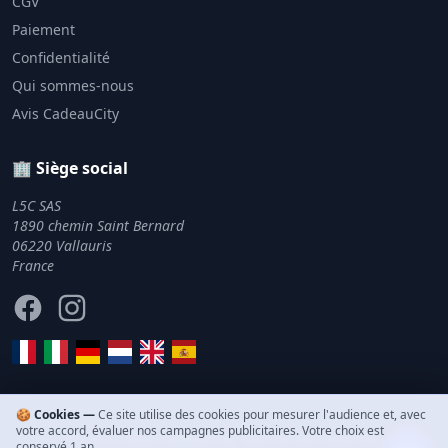
CGV
Paiement
Confidentialité
Qui sommes-nous
Avis CadeauCity
🏢 Siège social
L5C SAS
1890 chemin Saint Bernard
06220 Vallauris
France
Facebook
Instagram
🍪 Cookies —
Ce site utilise des cookies pour mesurer l'audience et, avec
votre accord, évaluer nos campagnes publicitaires. Votre choix est
© 2011–2026 CadeauCity. Tous droits réservés.
conservé 1 an.