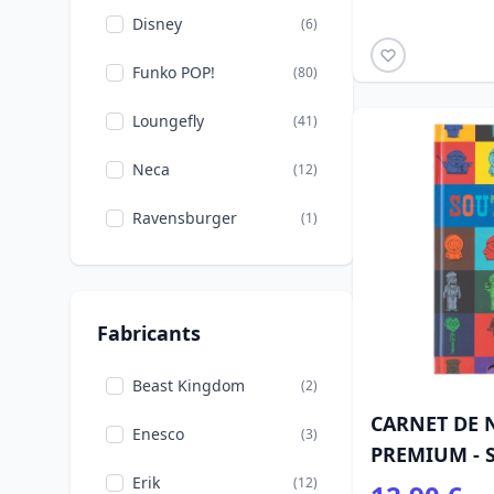
Théières
(1)
Disney
(6)
Tirelires
(1)
Funko POP!
(80)
Loungefly
(41)
Neca
(12)
Ravensburger
(1)
Fabricants
Beast Kingdom
(2)
CARNET DE 
Enesco
(3)
PREMIUM - 
Erik
(12)