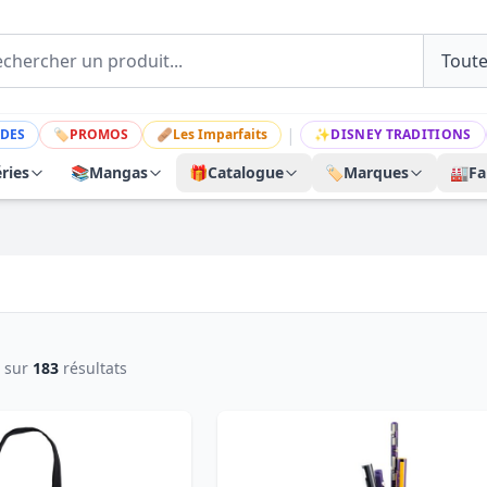
|
DES
🏷
PROMOS
🩹
Les Imparfaits
✨
DISNEY TRADITIONS
ries
📚
Mangas
🎁
Catalogue
🏷️
Marques
🏭
Fa
sur
183
résultats