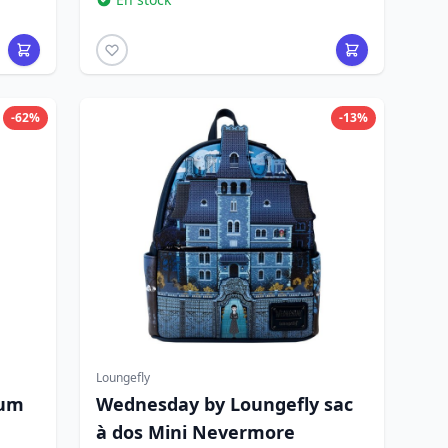
-62%
-13%
Loungefly
ium
Wednesday by Loungefly sac
à dos Mini Nevermore