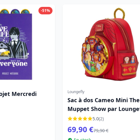
-51%
Loungefly
ojet Mercredi
Sac à dos Cameo Mini The
Muppet Show par Loungef
Group
5.0
(2)
69,90 €
79,90 €
En stock