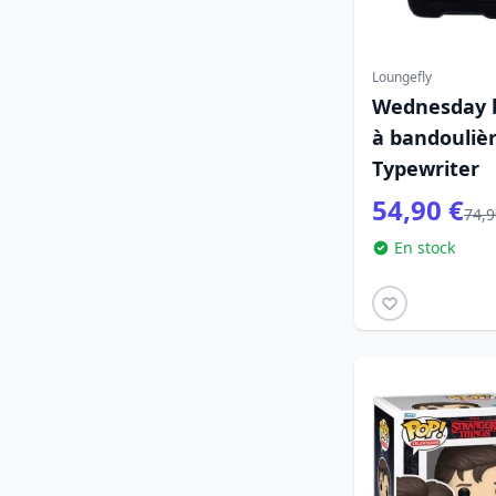
Loungefly
Wednesday b
à bandoulièr
Typewriter
54,90 €
74,9
En stock