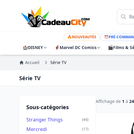
🔥
NOUVEAUTÉS
⏰
PRÉ-COMMAN
🏰
DISNEY
🦸
Marvel DC Comics
🎬
Films & Sé
Accueil
Série TV
Série TV
Affichage de
1
à
24
Sous-catégories
Stranger Things
(44)
Mercredi
(17)