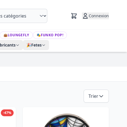
Connexion
👜
LOUNGEFLY
🎭
FUNKO POP!
bricants
🎉
Fetes
Trier
-47%