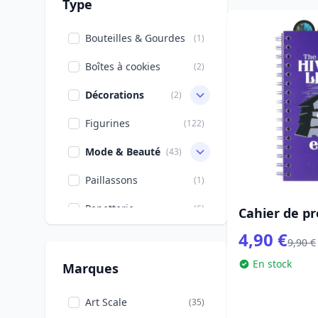
M3GAN
(1)
Type
Marvel DC
(17)
Bouteilles & Gourdes
(1)
Comics
Boîtes à cookies
(2)
Mercredi
(17)
Décorations
(2)
Moi, Moche et
(1)
Méchant
Figurines
(122)
Pâques
(4)
Mode & Beauté
(43)
Rentrée scolaire
(5)
Paillassons
(1)
Star Trek
(1)
Papetterie
(6)
Cahier de pr
Stranger Things
(44)
4,90 €
Peluches, Coussins
(1)
9,90 €
En stock
Pin's
(1)
Marques
Pots à crayons
(1)
Art Scale
(35)