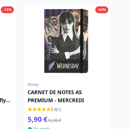
-13%
-54%
Disney
CARNET DE NOTES A5
ly
PREMIUM - MERCREDI
5.0
(1)
5,90 €
12,90 €
En stock