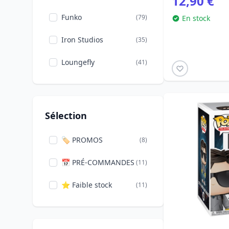
12,90 €
Funko
(79)
En stock
Iron Studios
(35)
Loungefly
(41)
NECA
(11)
Sélection
🏷️ PROMOS
(8)
📅 PRÉ-COMMANDES
(11)
⭐ Faible stock
(11)