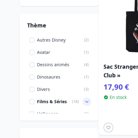
Thème
Autres Disney
(2)
Avatar
(1)
Dessins animés
(4)
Sac Stranger
Club »
Dinosaures
(1)
17,90 €
Divers
(3)
En stock
Films & Séries
(18)
Halloween
(5)
Les Goonies
(2)