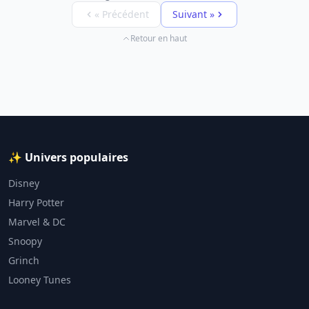
« Précédent
Suivant »
Retour en haut
✨ Univers populaires
Disney
Harry Potter
Marvel & DC
Snoopy
Grinch
Looney Tunes