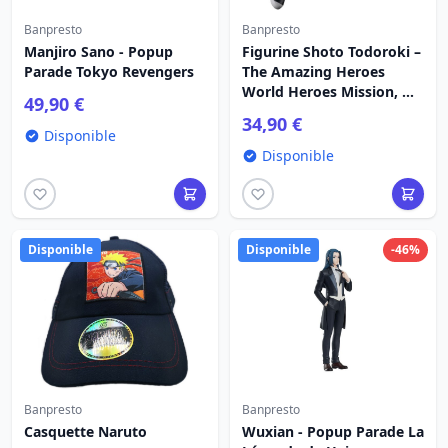
Banpresto
Banpresto
Manjiro Sano - Popup
Figurine Shoto Todoroki –
Parade Tokyo Revengers
The Amazing Heroes
World Heroes Mission, My
49,90 €
Hero Academia, 17 cm
34,90 €
Disponible
Disponible
Disponible
Disponible
-46%
Banpresto
Banpresto
Casquette Naruto
Wuxian - Popup Parade La