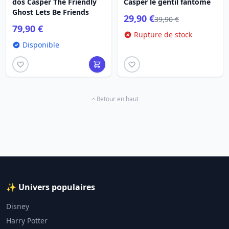
dos Casper The Friendly
Casper le gentil fantôme
Ghost Lets Be Friends
29,90 €
39,90 €
79,90 €
Rupture de stock
Disponible
Retour en haut
✨ Univers populaires
Disney
Harry Potter