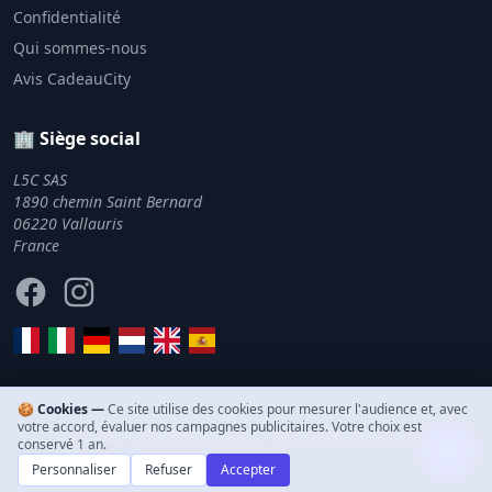
Confidentialité
Qui sommes-nous
Avis CadeauCity
🏢 Siège social
L5C SAS
1890 chemin Saint Bernard
06220 Vallauris
France
Facebook
Instagram
🍪 Cookies —
Ce site utilise des cookies pour mesurer l'audience et, avec
votre accord, évaluer nos campagnes publicitaires. Votre choix est
© 2011–2026 CadeauCity. Tous droits réservés.
conservé 1 an.
Personnaliser
Refuser
Accepter