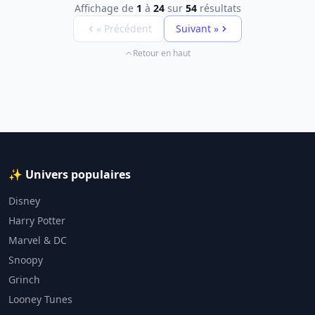
Affichage de
1
à
24
sur
54
résultats
« Précédent
Suivant »
Retour en haut
✨ Univers populaires
Disney
Harry Potter
Marvel & DC
Snoopy
Grinch
Looney Tunes