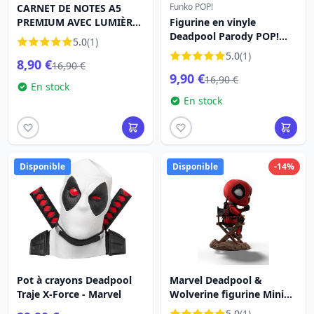
Funko POP!
CARNET DE NOTES A5
PREMIUM AVEC LUMIÈRE -
Figurine en vinyle
MARVEL DEADPOOL
Deadpool Parody POP!
5.0
(1)
1340 Concours de beauté
5.0
(1)
8,90 €
9 cm
16,90 €
9,90 €
16,90 €
En stock
En stock
Disponible
Disponible
-14%
Pot à crayons Deadpool
Marvel Deadpool &
Traje X-Force - Marvel
Wolverine figurine Mini
Co. PVC Deadpool 13 cm
5.0
(1)