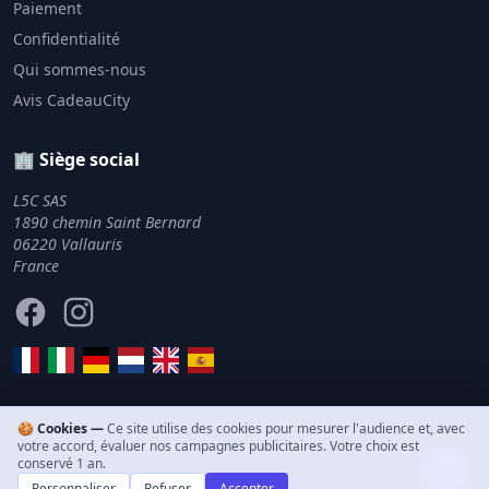
Paiement
Confidentialité
Qui sommes-nous
Avis CadeauCity
🏢 Siège social
L5C SAS
1890 chemin Saint Bernard
06220 Vallauris
France
Facebook
Instagram
🍪 Cookies —
Ce site utilise des cookies pour mesurer l'audience et, avec
votre accord, évaluer nos campagnes publicitaires. Votre choix est
© 2011–2026 CadeauCity. Tous droits réservés.
conservé 1 an.
Personnaliser
Refuser
Accepter