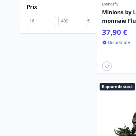
Loungefly
Prix
Minions by L
monnaie Flu
–
€
37,90 €
Disponible
Rupture de stock