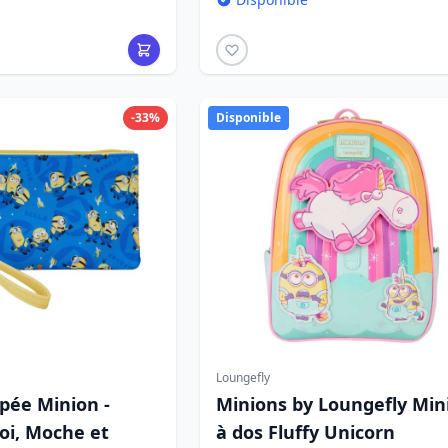
-33%
Disponible
Loungefly
pée Minion -
Minions by Loungefly Mini
oi, Moche et
à dos Fluffy Unicorn