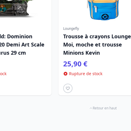
Loungefly
ld: Dominion
Trousse à crayons Lounge
20 Demi Art Scale
Moi, moche et trousse
urus 29 cm
Minions Kevin
25,90 €
tock
Rupture de stock
Retour en haut