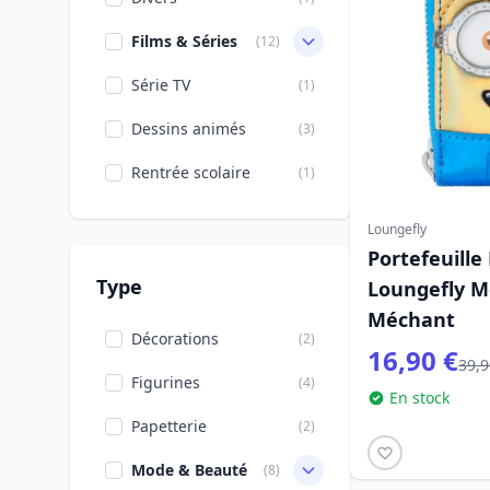
Films & Séries
(12)
Série TV
(1)
Dessins animés
(3)
Rentrée scolaire
(1)
Loungefly
Portefeuille
Type
Loungefly M
Méchant
Décorations
(2)
16,90 €
39,9
Figurines
(4)
En stock
Papetterie
(2)
Mode & Beauté
(8)