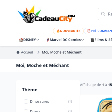
🔥
NOUVEAUTÉS
⏰
PRÉ-COMMAN
🏰
DISNEY
🦸
Marvel DC Comics
🎬
Films & Sé
Accueil
Moi, Moche et Méchant
Moi, Moche et Méchant
Affichage de
1
à
15
Thème
Dinosaures
(1)
Divers
(1)