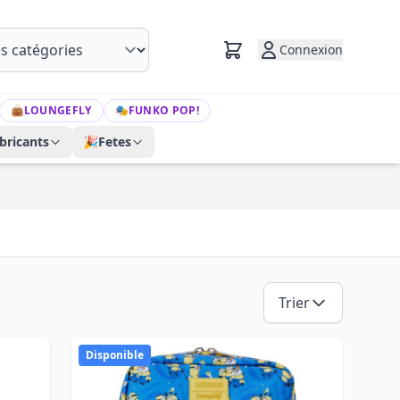
Connexion
👜
LOUNGEFLY
🎭
FUNKO POP!
bricants
🎉
Fetes
Trier
Disponible