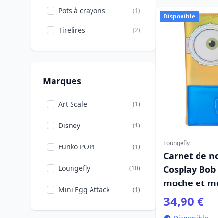
Pots à crayons
(1)
Disponible
Tirelires
(2)
Marques
Art Scale
(1)
Disney
(1)
Loungefly
Funko POP!
(1)
Carnet de n
Loungefly
Cosplay Bob 
(10)
moche et m
Mini Egg Attack
(1)
34,90 €
Disponible