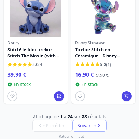
Disney
Disney Showcase
Stitch! le film tirelire
Tirelire Stitch en
Stitch The Movie (with
Céramique - Disney
special Flocking) 20 cm
Showcase
5.0
(4)
5.0
(1)
39,90 €
16,90 €
19,90 €
En stock
En stock
Affichage de
1
à
24
sur
88
résultats
« Précédent
Suivant »
Retour en haut