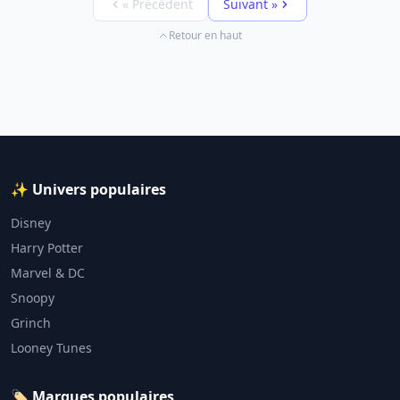
« Précédent
Suivant »
Retour en haut
✨ Univers populaires
Disney
Harry Potter
Marvel & DC
Snoopy
Grinch
Looney Tunes
🏷️ Marques populaires