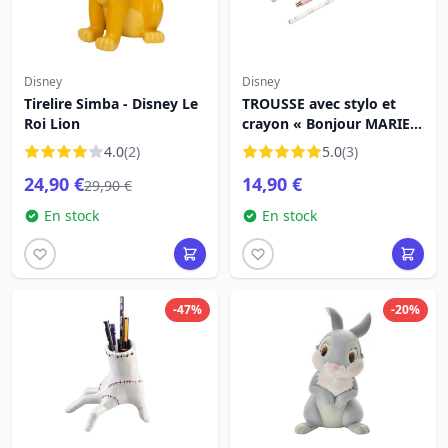
Disney
Disney
Tirelire Simba - Disney Le
TROUSSE avec stylo et
Roi Lion
crayon « Bonjour MARIE »
- Disney LES
4.0
(2)
5.0
(3)
ARISTOCHATS
24,90 €
14,90 €
29,90 €
En stock
En stock
-47%
-20%