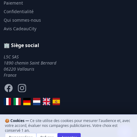
Paiement
Confidentialité
Qui sommes-nous
Avis CadeauCity
🏢 Siège social
L5C SAS
1890 chemin Saint Bernard
06220 Vallauris
France
Facebook
Instagram
🍪 Cookies —
Ce site utilise des cookies pour mesurer l'audience et, avec
votre accord, évaluer nos campagnes publicitaires. Votre choix est
© 2011–2026 CadeauCity. Tous droits réservés.
conservé 1 an.