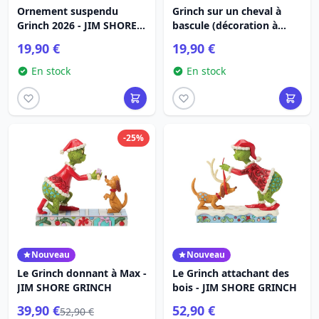
Ornement suspendu
Grinch sur un cheval à
Grinch 2026 - JIM SHORE
bascule (décoration à
GRINCH
suspendre) - JIM SHORE
19,90 €
19,90 €
GRINCH
En stock
En stock
-25%
Nouveau
Nouveau
Le Grinch donnant à Max -
Le Grinch attachant des
JIM SHORE GRINCH
bois - JIM SHORE GRINCH
39,90 €
52,90 €
52,90 €