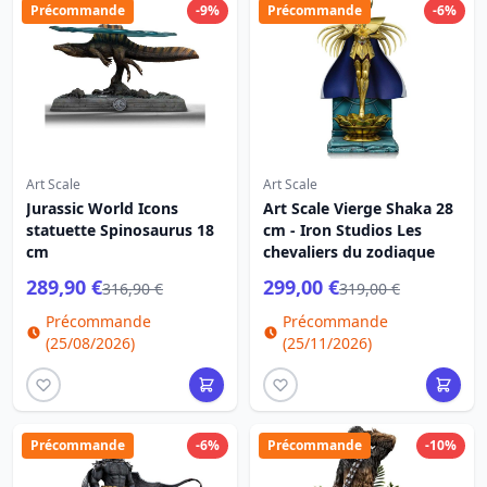
Précommande
-9%
Précommande
-6%
Art Scale
Art Scale
Jurassic World Icons
Art Scale Vierge Shaka 28
statuette Spinosaurus 18
cm - Iron Studios Les
cm
chevaliers du zodiaque
289,90 €
299,00 €
316,90 €
319,00 €
Précommande
Précommande
(25/08/2026)
(25/11/2026)
Précommande
-6%
Précommande
-10%