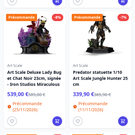
Précommande
-8%
Précommande
-7%
Art Scale
Art Scale
Art Scale Deluxe Lady Bug
Predator statuette 1/10
et Chat Noir 23cm, signée
Art Scale Jungle Hunter 25
- Iron Studios Miraculous
cm
539,00 €
339,90 €
589,00 €
365,90 €
Précommande
Précommande
(25/11/2026)
(11/11/2026)