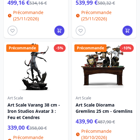
499,16 €
539,99 €
534,16 €
580,32 €
Précommande
Précommande
(25/11/2026)
(25/11/2026)
Précommande
-5%
Précommande
-10%
Art Scale
Art Scale
Art Scale Varang 38 cm -
Art Scale Diorama
Iron Studios Avatar 3 :
Gremlins 25 cm - Gremlins
Feu et Cendres
439,90 €
487,90 €
339,00 €
358,00 €
Précommande
Précommande
(30/10/2026)