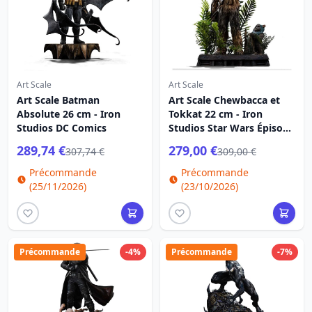
Art Scale
Art Scale
Art Scale Batman
Art Scale Chewbacca et
Absolute 26 cm - Iron
Tokkat 22 cm - Iron
Studios DC Comics
Studios Star Wars Épisode
VI
289,74 €
279,00 €
307,74 €
309,00 €
Précommande
Précommande
(25/11/2026)
(23/10/2026)
Précommande
-4%
Précommande
-7%