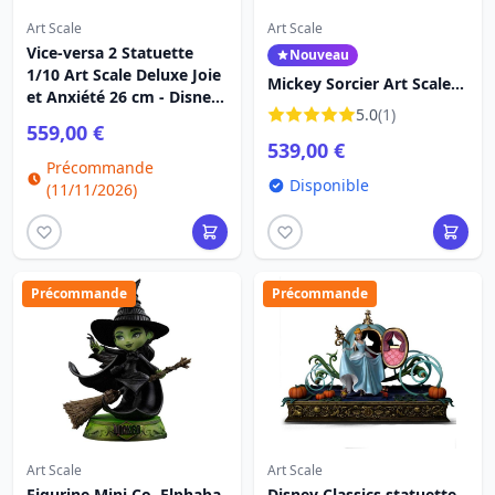
Art Scale
Art Scale
Vice-versa 2 Statuette
Nouveau
1/10 Art Scale Deluxe Joie
Mickey Sorcier Art Scale
et Anxiété 26 cm - Disney
Deluxe Collection vintage
5.0
(1)
Pixar
- Disney Classics
559,00 €
539,00 €
Précommande
Disponible
(11/11/2026)
Précommande
Précommande
Art Scale
Art Scale
Figurine Mini Co. Elphaba
Disney Classics statuette