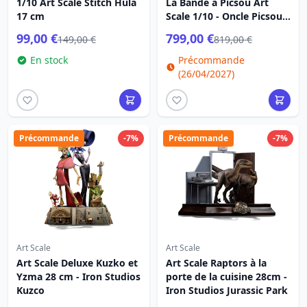
1/10 Art Scale Stitch Hula
La Bande à Picsou Art
17 cm
Scale 1/10 - Oncle Picsou
et ses neveux
99,00 €
799,00 €
149,00 €
819,00 €
En stock
Précommande
(26/04/2027)
Précommande
-7%
Précommande
-7%
Art Scale
Art Scale
Art Scale Deluxe Kuzko et
Art Scale Raptors à la
Yzma 28 cm - Iron Studios
porte de la cuisine 28cm -
Kuzco
Iron Studios Jurassic Park