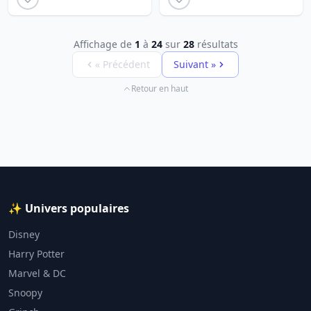
Affichage de
1
à
24
sur
28
résultats
« Précédent
Suivant »
Retour en haut
✨ Univers populaires
Disney
Harry Potter
Marvel & DC
Snoopy