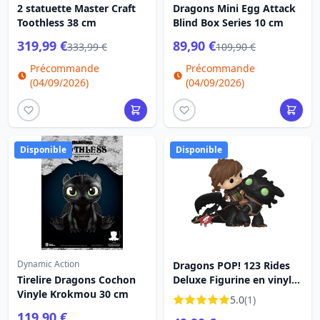
2 statuette Master Craft
Dragons Mini Egg Attack
Toothless 38 cm
Blind Box Series 10 cm
319,99 €
89,90 €
333,99 €
109,90 €
Précommande
Précommande
(04/09/2026)
(04/09/2026)
Disponible
Disponible
Dynamic Action
Dragons POP! 123 Rides
Tirelire Dragons Cochon
Deluxe Figurine en vinyle
Vinyle Krokmou 30 cm
Hiccup avec Krokmou 9
5.0
(1)
cm
119,90 €