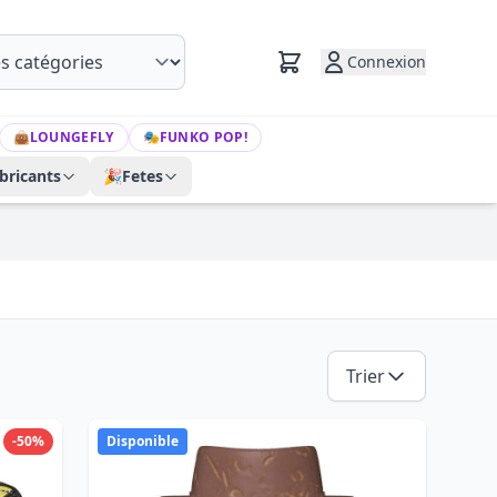
Connexion
👜
LOUNGEFLY
🎭
FUNKO POP!
bricants
🎉
Fetes
Trier
-50%
Disponible