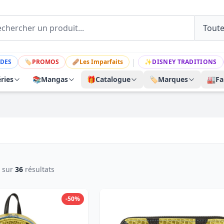
|
DES
🏷
PROMOS
🩹
Les Imparfaits
✨
DISNEY TRADITIONS
ries
📚
Mangas
🎁
Catalogue
🏷️
Marques
🏭
Fa
sur
36
résultats
-50%