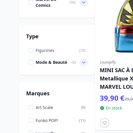
(36)
Comics
Type
Figurines
(29)
Mode & Beauté
(6)
Loungefly
MINI SAC À 
Metallique 
MARVEL LO
Marques
39,90 €
79,9
Art Scale
(6)
En stock
Funko POP!
(11)