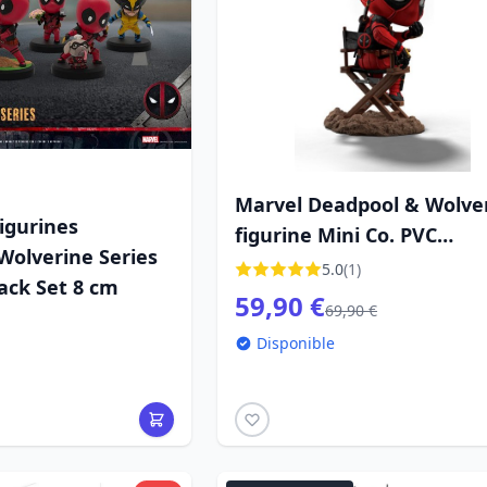
Marvel Deadpool & Wolve
igurines
figurine Mini Co. PVC
Wolverine Series
Deadpool 13 cm
5.0
(1)
ack Set 8 cm
59,90 €
69,90 €
Disponible