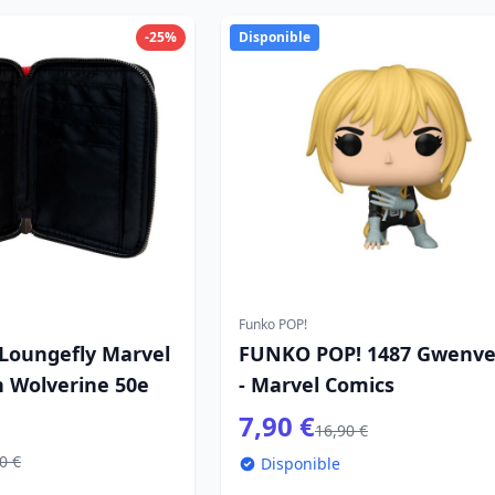
-25%
Disponible
Funko POP!
 Loungefly Marvel
FUNKO POP! 1487 Gwenve
n Wolverine 50e
- Marvel Comics
e
7,90 €
16,90 €
0 €
Disponible