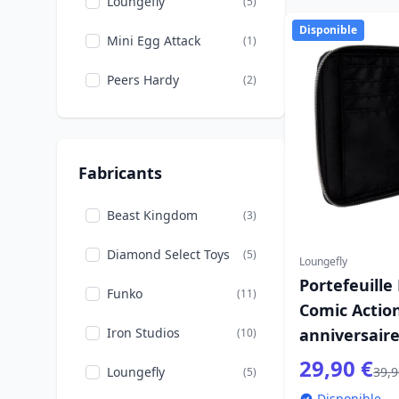
Loungefly
(5)
Disponible
Mini Egg Attack
(1)
Peers Hardy
(2)
Fabricants
Beast Kingdom
(3)
Diamond Select Toys
(5)
Loungefly
Portefeuille
Funko
(11)
Comic Actio
Iron Studios
anniversair
(10)
29,90 €
Loungefly
39,9
(5)
Disponible