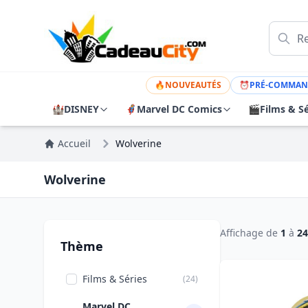
🔥
NOUVEAUTÉS
⏰
PRÉ-COMMAN
🏰
DISNEY
🦸
Marvel DC Comics
🎬
Films & Sé
Accueil
Wolverine
Wolverine
Affichage de
1
à
24
Thème
Films & Séries
(24)
Marvel DC