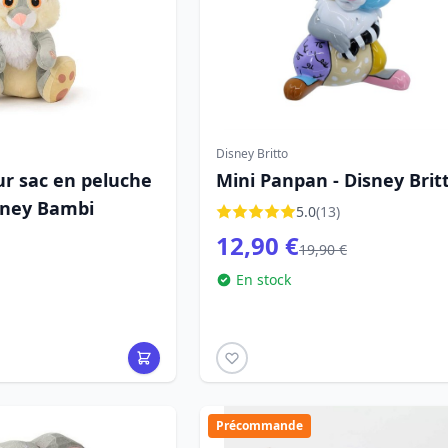
Disney Britto
ur sac en peluche
Mini Panpan - Disney Brit
sney Bambi
5.0
(13)
12,90 €
19,90 €
En stock
Précommande