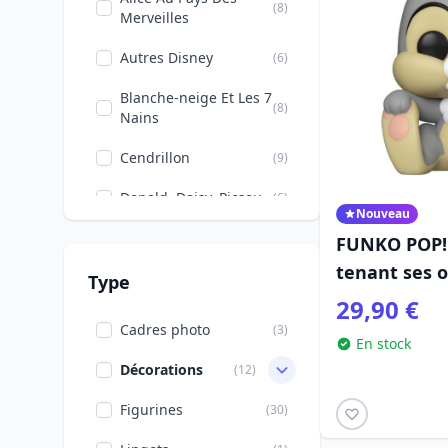
(8)
Merveilles
Autres Disney
(6)
Blanche-neige Et Les 7
(8)
Nains
Cendrillon
(9)
Donald, Daisy, Picsou
(6)
Nouveau
Dumbo
(6)
FUNKO POP!
tenant ses o
Films & Séries
(2)
Type
Bambi
29,90 €
Fée Clochette
(5)
Cadres photo
(3)
En stock
La Belle Au Bois
(8)
Décorations
(12)
Dormant
Figurines
(30)
La Belle Et La Bête
(7)