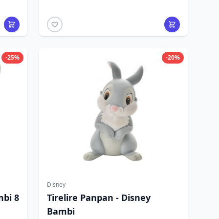
-25%
-20%
Disney
mbi 8
Tirelire Panpan - Disney
Bambi