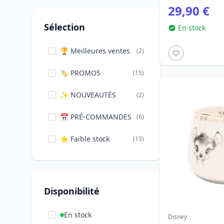
29,90 €
Half Moon Bay
(1)
Sélection
En stock
Loungefly
(10)
🏆 Meilleures ventes
(2)
Pyramid International
(1)
🏷️ PROMOS
(15)
Ravensburger
(6)
✨ NOUVEAUTÉS
(2)
Widdop
(12)
📅 PRÉ-COMMANDES
(6)
⭐ Faible stock
(13)
Disponibilité
En stock
Disney