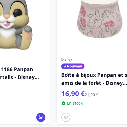
Disney
Nouveau
 1186 Panpan
Boîte à bijoux Panpan et 
rteils - Disney
amis de la forêt - Disney
Bambi
16,90 €
21,90 €
En stock