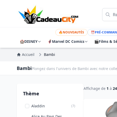
🔥
NOUVEAUTÉS
⏰
PRÉ-COMMAN
🏰
DISNEY
🦸
Marvel DC Comics
🎬
Films & Sé
Accueil
Bambi
Bambi
Plongez dans l'univers de Bambi avec notre coll
Affichage de
1
à
24
Thème
Aladdin
(7)
Alice Au Pays Des