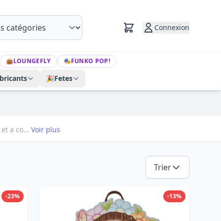
Connexion
👜
LOUNGEFLY
🎭
FUNKO POP!
bricants
🎉
Fetes
et a co...
Voir plus
Trier
-23%
-13%