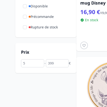
mug Disney
Disponible
16,90 €
19,9
Précommande
En stock
Rupture de stock
Prix
–
€