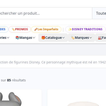
|
DES
🏷
PROMOS
🩹
Les Imparfaits
✨
DISNEY TRADITIONS
ries
📚
Mangas
🎁
Catalogue
🏷️
Marques
🏭
Fa
ection de figurines Disney. Ce personnage mythique est né en 1942 
sur
85
résultats