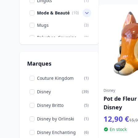
Lingots
(1)
La Belle et le Clochard
(1)
Mode & Beauté
(10)
La Petite Sirène
(6)
Mugs
(3)
La Princesse Et La
(1)
Grenouille
Peluches, Coussins
(9)
Le Petit Prince
(1)
Porte-clés
(1)
Les 101 Dalmatiens
(6)
Puzzles
(9)
Marques
Les Aristochats
(1)
Tasses
(2)
Couture Kingdom
(1)
Mickey, Minnie, Pluto,
(7)
Tirelires
(2)
Dingo
Disney
Disney
(39)
Pot de Fleur
Vaisselle
(3)
Mulan
(4)
Disney Britto
(5)
Disney
Verres
(1)
Noël
(3)
12,90 €
Disney by Orlinski
(1)
15,9
Peter Pan
(9)
En stock
Disney Enchanting
(6)