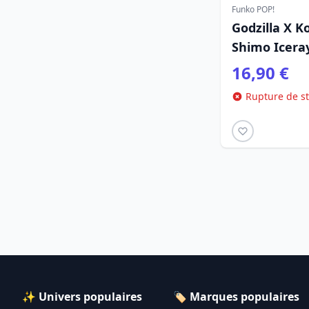
Funko POP!
Godzilla X K
Shimo Icera
16,90 €
Rupture de s
✨ Univers populaires
🏷️ Marques populaires