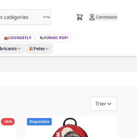
Connexion
👜
LOUNGEFLY
🎭
FUNKO POP!
bricants
🎉
Fetes
Trier
-36%
Disponible