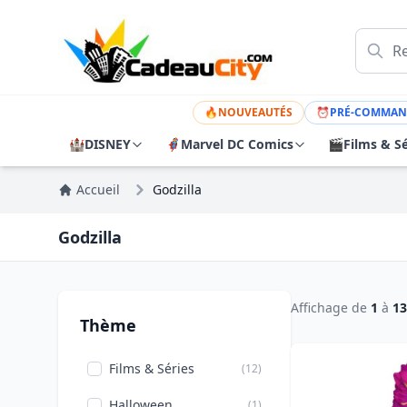
🔥
NOUVEAUTÉS
⏰
PRÉ-COMMAN
🏰
DISNEY
🦸
Marvel DC Comics
🎬
Films & Sé
Accueil
Godzilla
Godzilla
Affichage de
1
à
13
Thème
Films & Séries
(12)
Halloween
(1)