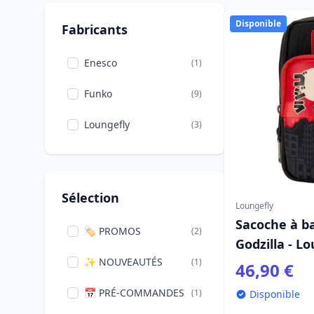
Disponible
Fabricants
Enesco
(1)
Funko
(9)
Loungefly
(3)
Sélection
Loungefly
Sacoche à b
🏷️ PROMOS
(2)
Godzilla - L
✨ NOUVEAUTÉS
(1)
46,90 €
📅 PRÉ-COMMANDES
(1)
Disponible