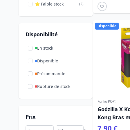
⭐ Faible stock
(2)
Disponible
Disponibilité
En stock
Disponible
Précommande
Rupture de stock
Funko POP!
Godzilla X K
Prix
Kong Bras 
7,90 €