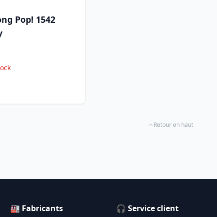
ong Pop! 1542
y
tock
Retour en haut
🏭 Fabricants
🎧 Service client