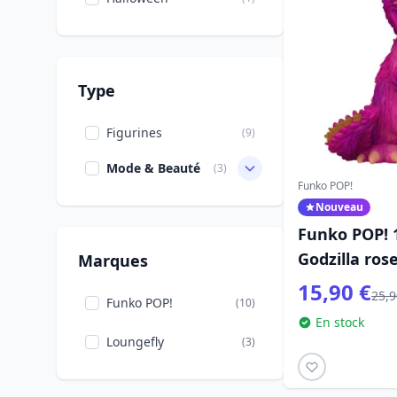
Type
Figurines
(9)
Mode & Beauté
(3)
Funko POP!
Nouveau
Funko POP! 
Godzilla ros
Marques
15,90 €
25,9
Funko POP!
(10)
En stock
Loungefly
(3)