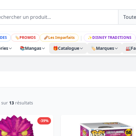
|
DES
🏷
PROMOS
🩹
Les Imparfaits
✨
DISNEY TRADITIONS
ries
📚
Mangas
🎁
Catalogue
🏷️
Marques
🏭
Fa
sur
13
résultats
-39%