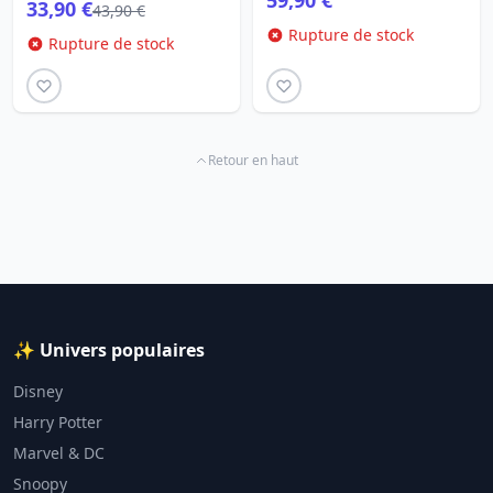
59,90 €
33,90 €
43,90 €
Rupture de stock
Rupture de stock
Retour en haut
✨ Univers populaires
Disney
Harry Potter
Marvel & DC
Snoopy