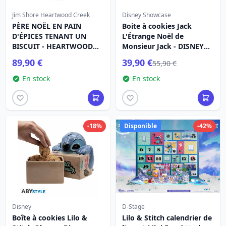
Jim Shore Heartwood Creek
Disney Showcase
PÈRE NOËL EN PAIN
Boite à cookies Jack
D'ÉPICES TENANT UN
L'Étrange Noël de
BISCUIT - HEARTWOOD
Monsieur Jack - DISNEY
CREEK
SHOWCASE
89,90 €
39,90 €
55,90 €
En stock
En stock
-18%
Disponible
-42%
Disney
D-Stage
Boîte à cookies Lilo &
Lilo & Stitch calendrier de