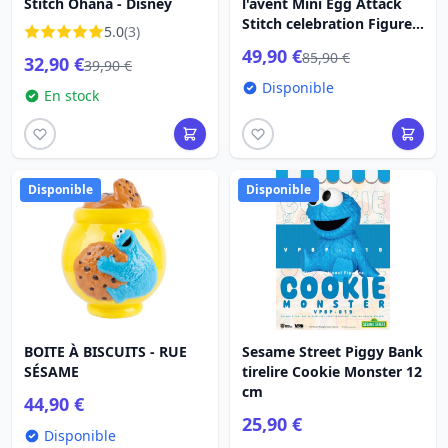
Stitch Ohana - Disney
l'avent Mini Egg Attack
Stitch celebration Figure
5.0
(3)
Set (Cookie) 10 cm
49,90 €
85,90 €
32,90 €
39,90 €
Disponible
En stock
Disponible
Disponible
BOITE À BISCUITS - RUE
Sesame Street Piggy Bank
SÉSAME
tirelire Cookie Monster 12
cm
44,90 €
25,90 €
Disponible