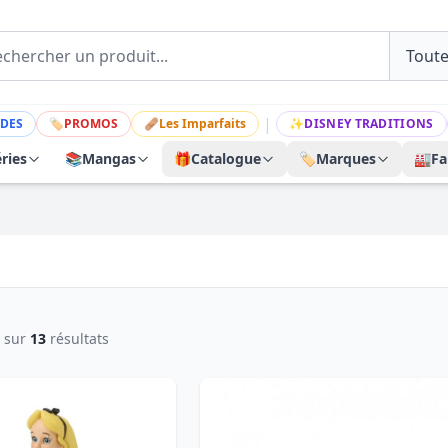
|
DES
🏷
PROMOS
🩹
Les Imparfaits
✨
DISNEY TRADITIONS
ries
📚
Mangas
🎁
Catalogue
🏷️
Marques
🏭
Fa
sur
13
résultats