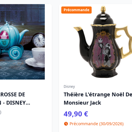
Précommande
Disney
RROSSE DE
Théière L'étrange Noël D
 - DISNEY
Monsieur Jack
N
49,90 €
)
Précommande (30/09/2026)