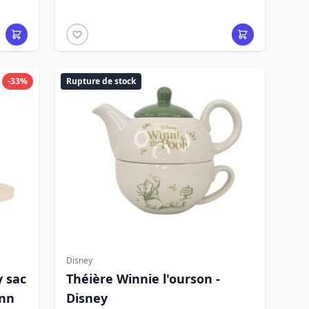
-33%
Rupture de stock
Disney
y sac
Théière Winnie l'ourson -
Inn
Disney