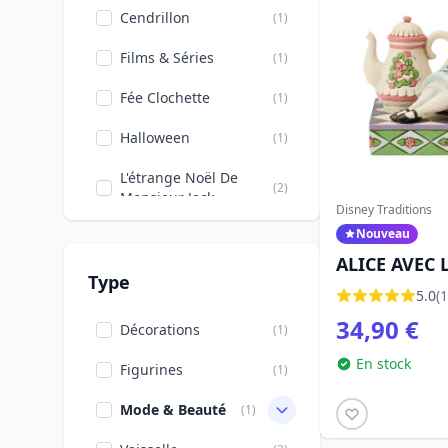
Cendrillon
(1)
Films & Séries
(1)
Fée Clochette
(1)
Halloween
(1)
L'étrange Noël De
(2)
Monsieur Jack
Disney Traditions
Nouveau
La Belle Et La Bête
(1)
ALICE AVEC 
Mangas
(1)
Type
DISNEY TRA
5.0
(1
Princesses Disney
(2)
34,90 €
Décorations
(1)
Série TV
(1)
En stock
Figurines
(1)
Winnie L'ourson
(3)
Mode & Beauté
(1)