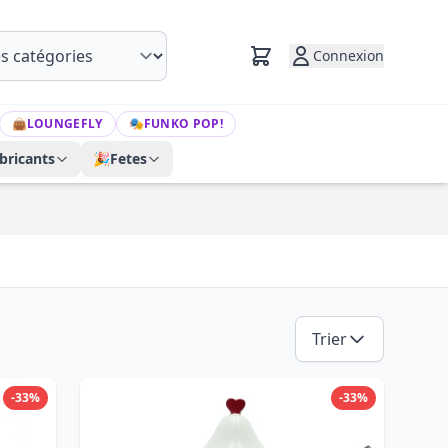
Connexion
👜
LOUNGEFLY
🎭
FUNKO POP!
bricants
🎉
Fetes
Trier
-33%
-33%