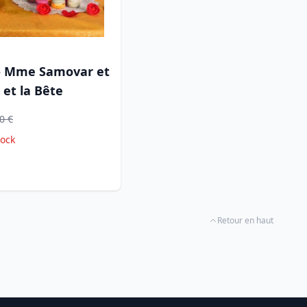
 - Mme Samovar et
e et la Bête
0 €
tock
Retour en haut