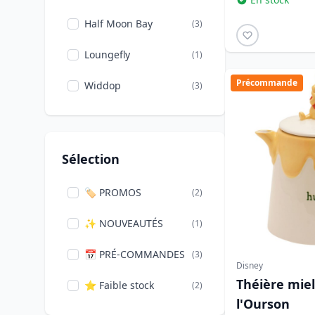
Half Moon Bay
(3)
Loungefly
(1)
Précommande
Widdop
(3)
Sélection
🏷️ PROMOS
(2)
✨ NOUVEAUTÉS
(1)
📅 PRÉ-COMMANDES
(3)
Disney
Théière miel
⭐ Faible stock
(2)
l'Ourson