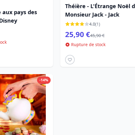
Théière - L'Étrange Noël 
e aux pays des
Monsieur Jack - Jack
 Disney
4.0
(1)
25,90 €
45,90 €
tock
Rupture de stock
-14%