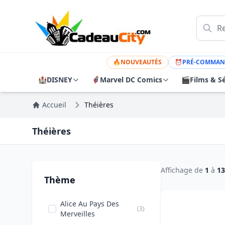
🔥
NOUVEAUTÉS
⏰
PRÉ-COMMAN
🏰
DISNEY
🦸
Marvel DC Comics
🎬
Films & Sé
Accueil
Théières
Théières
Affichage de
1
à
13
Thème
Alice Au Pays Des
(3)
Merveilles