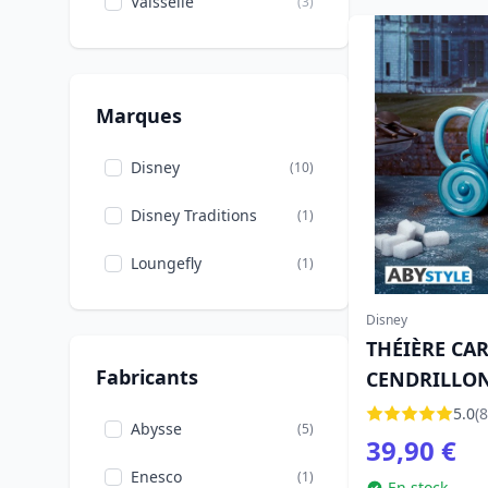
Vaisselle
(3)
Marques
Disney
(10)
Disney Traditions
(1)
Loungefly
(1)
Disney
THÉIÈRE CA
Fabricants
CENDRILLON
CENDRILLO
5.0
(8
Abysse
(5)
39,90 €
Enesco
(1)
En stock