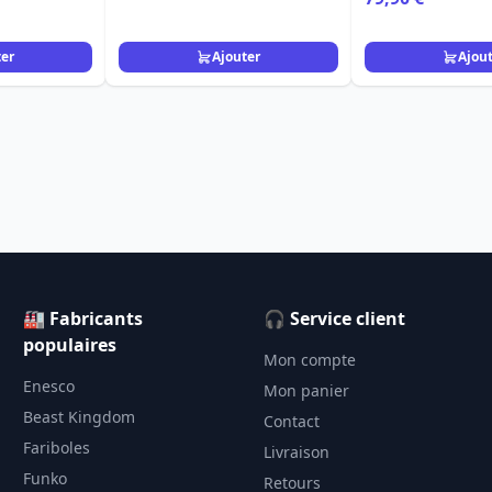
ter
Ajouter
Ajou
🏭 Fabricants
🎧 Service client
populaires
Mon compte
Enesco
Mon panier
Beast Kingdom
Contact
Fariboles
Livraison
Funko
Retours