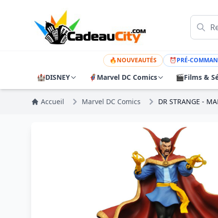
🔥
NOUVEAUTÉS
⏰
PRÉ-COMMAN
🏰
DISNEY
🦸
Marvel DC Comics
🎬
Films & Sé
Accueil
Marvel DC Comics
DR STRANGE - MA