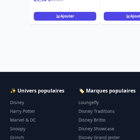
Ajouter
Ajou
✨ Univers populaires
🏷️ Marques populaires
Disney
Loungefly
Harry Potter
Disney Traditions
Marvel & DC
Disney Britto
Snoopy
Disney Showcase
Grinch
Disney Grand Jester