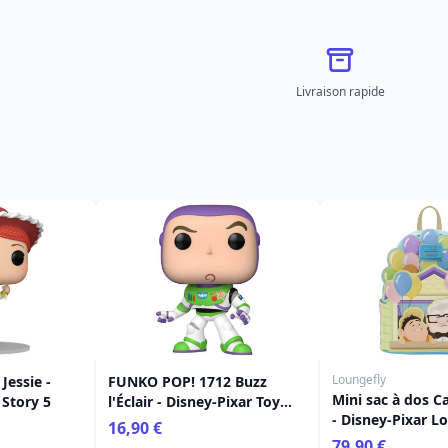
Livraison rapide
Loungefly
Jessie -
FUNKO POP! 1712 Buzz
Mini sac à dos Ca
 Story 5
l'Éclair - Disney-Pixar Toy
- Disney-Pixar L
Story 5
16,90 €
Haut
79,90 €