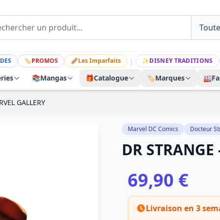
|
DES
🏷
PROMOS
🩹
Les Imparfaits
✨
DISNEY TRADITIONS
ries
📚
Mangas
🎁
Catalogue
🏷️
Marques
🏭
Fa
RVEL GALLERY
Marvel DC Comics
Docteur S
DR STRANGE 
69,90 €
Livraison en 3 sem