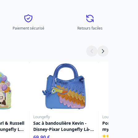
Paiement sécurisé
Retours faciles
Loungefly
Loungefly
rl & Russell
Sac à bandoulière Kevin -
Porte-clés mini 
oungefly Là-
Disney-Pixar Loungefly Là-
mystère Là-haut 
Haut
Pixar Loungefly
(1)
69,90 €