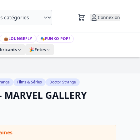
Connexion
👜
LOUNGEFLY
🎭
FUNKO POP!
bricants
🎉
Fetes
trange
Films & Séries
Doctor Strange
- MARVEL GALLERY
aines