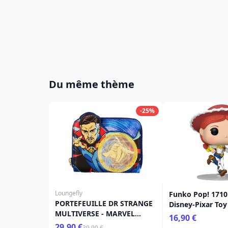
Du même thème
-25%
Loungefly
Funko Pop! 1710 
PORTEFEUILLE DR STRANGE
Disney-Pixar Toy
MULTIVERSE - MARVEL
16,90 €
LOUNGEFLY
29,90 €
39,90 €