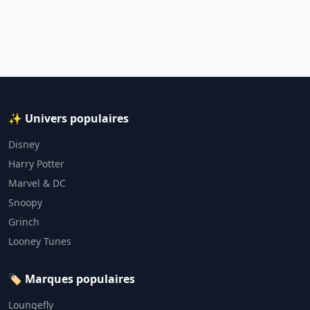
✨ Univers populaires
Disney
Harry Potter
Marvel & DC
Snoopy
Grinch
Looney Tunes
🏷️ Marques populaires
Loungefly