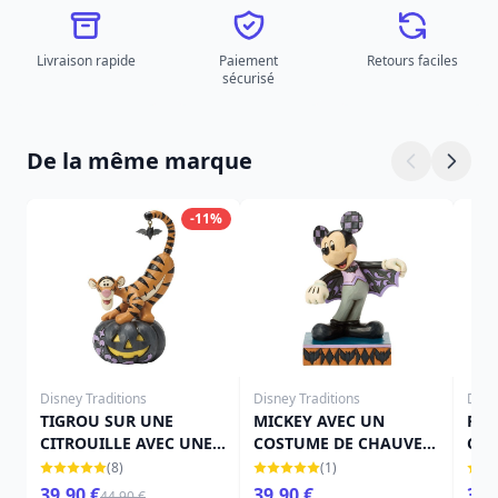
Livraison rapide
Paiement
Retours faciles
sécurisé
De la même marque
-11%
Disney Traditions
Disney Traditions
Disn
TIGROU SUR UNE
MICKEY AVEC UN
FÉE
CITROUILLE AVEC UNE
COSTUME DE CHAUVE-
CIT
CHAUVE-SOURIS -
SOURIS - DISNEY
TRA
(8)
(1)
DISNEY TRADITIONS
TRADITIONS
39,90 €
39,90 €
39,
44,90 €