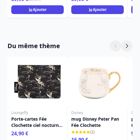
Ajouter
Ajouter
Du même thème
Loungefly
Disney
Disn
Porte-cartes Fée
mug Disney Peter Pan
port
Clochette ciel nocturne
Fée Clochette
Clo
- Disney Loungefly
(2)
24,90 €
9,9
Peter Pan
16,90 €