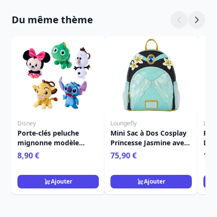
Du même thème
Disney
Loungefly
Loun
Porte-clés peluche
Mini Sac à Dos Cosplay
Port
mignonne modèle
Princesse Jasmine avec
Dos
aléatoire - Disney
Charm Lampe - Disney
Aco
8,90 €
75,90 €
12,
Loungefly Aladdin
- D
Ajouter
Ajouter