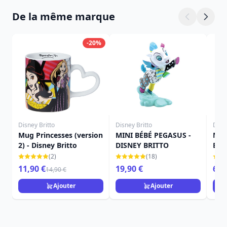
De la même marque
-20%
Disney Britto
Disney Britto
Disne
Mug Princesses (version
MINI BÉBÉ PEGASUS -
Min
2) - Disney Britto
DISNEY BRITTO
Brit
(2)
(18)
11,90 €
19,90 €
69,
14,90 €
Ajouter
Ajouter