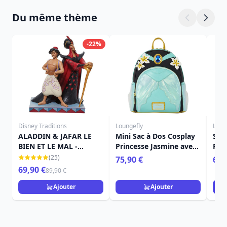
Du même thème
-22%
Disney Traditions
Loungefly
Loun
ALADDIN & JAFAR LE
Mini Sac à Dos Cosplay
Sac
BIEN ET LE MAL -
Princesse Jasmine avec
Prin
DISNEY TRADITIONS
Charm Lampe - Disney
Dis
(25)
75,90 €
69,
Loungefly Aladdin
Ala
69,90 €
89,90 €
Ajouter
Ajouter