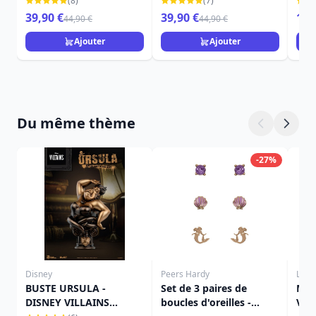
(8)
(7)
DISNEY TRADITIONS
39,90 €
39,90 €
15,
44,90 €
44,90 €
Ajouter
Ajouter
Du même thème
-27%
Disney
Peers Hardy
Loun
BUSTE URSULA -
Set de 3 paires de
Mini
DISNEY VILLAINS
boucles d'oreilles -
Vill