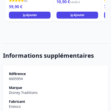
SERIES
Disney La Petite Sirène
LOU
(6)
10,90 €
14,90 €
59,90 €
79,
Ajouter
Ajouter
Informations supplémentaires
Référence
6005954
Marque
Disney Traditions
Fabricant
Enesco