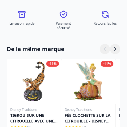
Livraison rapide
Paiement
Retours faciles
sécurisé
De la même marque
-11%
-11%
Disney Traditions
Disney Traditions
Disn
TIGROU SUR UNE
FÉE CLOCHETTE SUR LA
MIN
CITROUILLE AVEC UNE
CITROUILLE - DISNEY
THE
CHAUVE-SOURIS -
TRADITIONS
TRA