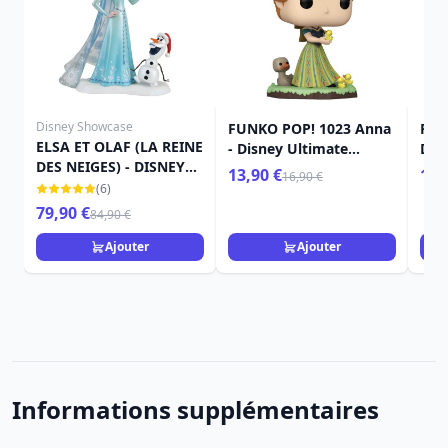
Disney Showcase
FUNKO POP! 1023 Anna
FUN
ELSA ET OLAF (LA REINE
- Disney Ultimate
DIS
DES NEIGES) - DISNEY
Princess
ELS
13,90 €
16,
16,90 €
SHOWCASE
(6)
79,90 €
84,90 €
Ajouter
Ajouter
Informations supplémentaires