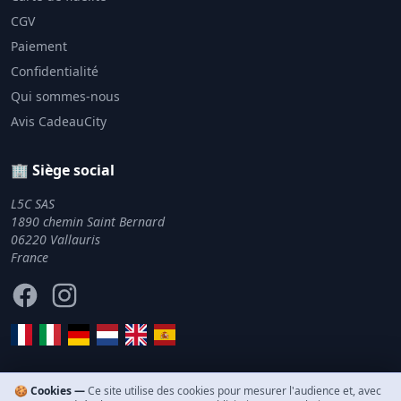
CGV
Paiement
Confidentialité
Qui sommes-nous
Avis CadeauCity
🏢 Siège social
L5C SAS
1890 chemin Saint Bernard
06220 Vallauris
France
Facebook
Instagram
🍪 Cookies —
Ce site utilise des cookies pour mesurer l'audience et, avec