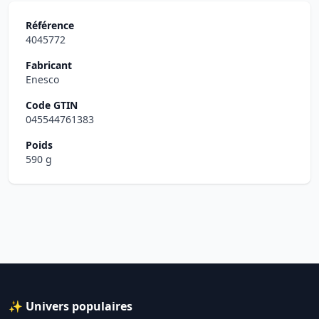
Référence
4045772
Fabricant
Enesco
Code GTIN
045544761383
Poids
590 g
✨ Univers populaires