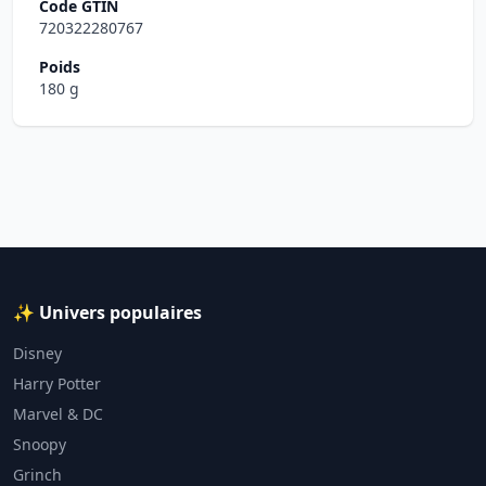
Code GTIN
720322280767
Poids
180 g
✨ Univers populaires
Disney
Harry Potter
Marvel & DC
Snoopy
Grinch