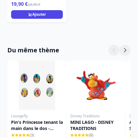
Enchanting
19,90 €
24,90 €
Ajouter
Du même thème
Loungefly
Disney Traditions
Disn
Pin's Princesse tenant la
MINI LAGO - DISNEY
ALA
main dans le dos -
TRADITIONS
SUR
Disney Loungefly
DIS
(3)
(8)