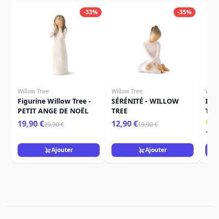
-33%
-35%
Willow Tree
Willow Tree
Will
Figurine Willow Tree -
SÉRÉNITÉ - WILLOW
ICI
PETIT ANGE DE NOËL
TREE
TRE
19,90 €
12,90 €
29,90 €
19,90 €
15,
Ajouter
Ajouter