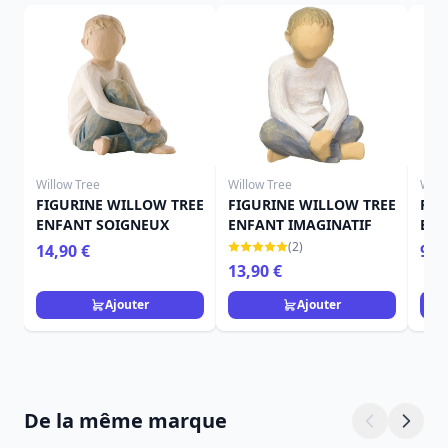
Willow Tree
Willow Tree
Will
FIGURINE WILLOW TREE
FIGURINE WILLOW TREE
FIG
ENFANT SOIGNEUX
ENFANT IMAGINATIF
ENF
(2)
14,90 €
9,9
13,90 €
Ajouter
Ajouter
De la même marque