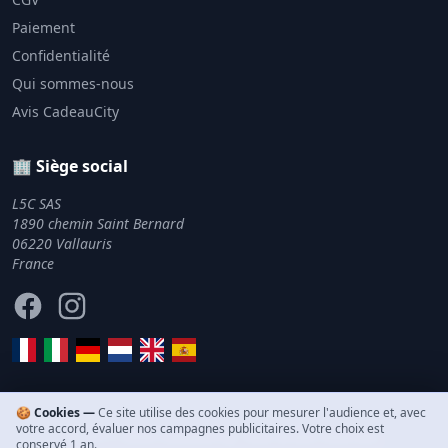
Paiement
Confidentialité
Qui sommes-nous
Avis CadeauCity
🏢 Siège social
L5C SAS
1890 chemin Saint Bernard
06220 Vallauris
France
Facebook
Instagram
🍪 Cookies —
Ce site utilise des cookies pour mesurer l'audience et, avec
votre accord, évaluer nos campagnes publicitaires. Votre choix est
© 2011–2026 CadeauCity. Tous droits réservés.
conservé 1 an.