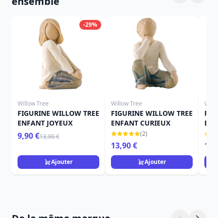
ensemble
-29%
Willow Tree
Willow Tree
Will
FIGURINE WILLOW TREE
FIGURINE WILLOW TREE
FIG
ENFANT JOYEUX
ENFANT CURIEUX
ENF
(2)
9,90 €
13,90 €
13,90 €
13,
Ajouter
Ajouter