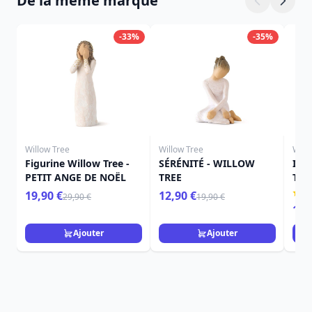
De la même marque
-33%
-35%
Willow Tree
Willow Tree
Will
Figurine Willow Tree -
SÉRÉNITÉ - WILLOW
ICI
PETIT ANGE DE NOËL
TREE
TRE
19,90 €
12,90 €
29,90 €
19,90 €
15,
Ajouter
Ajouter