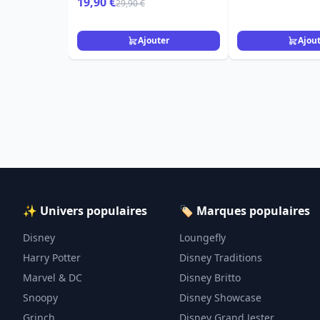
19,90 €
29,90 €
Ajouter
Ajou
✨ Univers populaires
🏷️ Marques populaires
Disney
Loungefly
Harry Potter
Disney Traditions
Marvel & DC
Disney Britto
Snoopy
Disney Showcase
Grinch
Disney Grand Jester