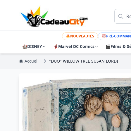
🔥
NOUVEAUTÉS
⏰
PRÉ-COMMAN
🏰
DISNEY
🦸
Marvel DC Comics
🎬
Films & Sé
Accueil
"DUO" WILLOW TREE SUSAN LORDI