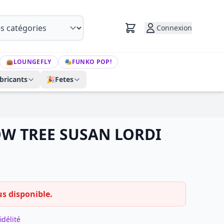
Connexion
👜
LOUNGEFLY
🎭
FUNKO POP!
bricants
🎉
Fetes
W TREE SUSAN LORDI
us disponible.
idélité