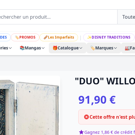
|
DES
🏷
PROMOS
🩹
Les Imparfaits
✨
DISNEY TRADITIONS
ries
📚
Mangas
🎁
Catalogue
🏷️
Marques
🏭
Fa
"DUO" WILLO
91,90 €
Cette offre n'est pl
Gagnez 1,86 € de crédit f