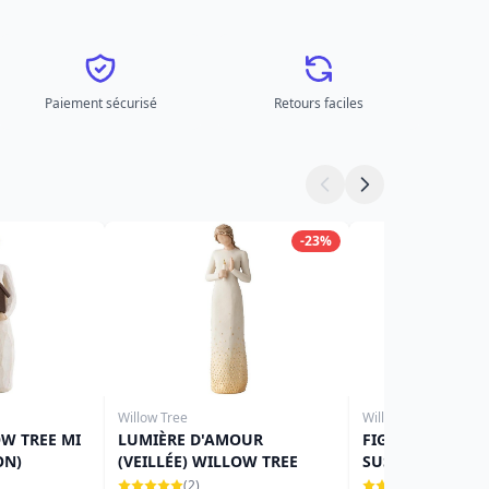
Paiement sécurisé
Retours faciles
-23%
Willow Tree
Willow Tree
W TREE MI
LUMIÈRE D'AMOUR
FIGURINE WILL
ON)
(VEILLÉE) WILLOW TREE
SUSAN LORDI PA
(2)
(1)