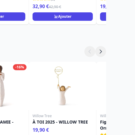
32,90 €
19,90 €
42,90 €
26,90 €
ter
Ajouter
Ajou
-16%
Willow Tree
Willow Tree
AMIE -
À TOI 2025 - WILLOW TREE
Figurine Willow T
Ornement fille 2
19,90 €
(1)