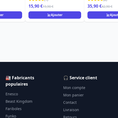
15,90 €
35,90 €
19,90 €
42,90 €
ter
Ajouter
Ajou
🏭 Fabricants
🎧 Service client
populaires
Mon compte
Enesco
Mon panier
Beast Kingdom
Contact
Fariboles
Livraison
Funko
Retours