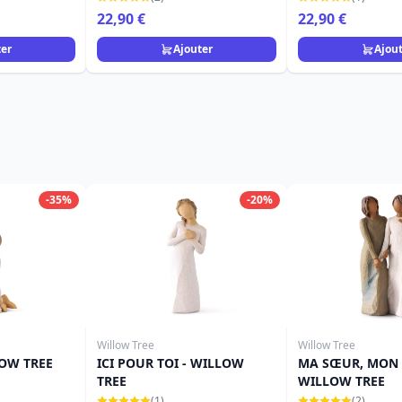
22,90 €
22,90 €
ter
Ajouter
Ajou
-35%
-20%
Willow Tree
Willow Tree
LOW TREE
ICI POUR TOI - WILLOW
MA SŒUR, MON 
TREE
WILLOW TREE
(1)
(2)