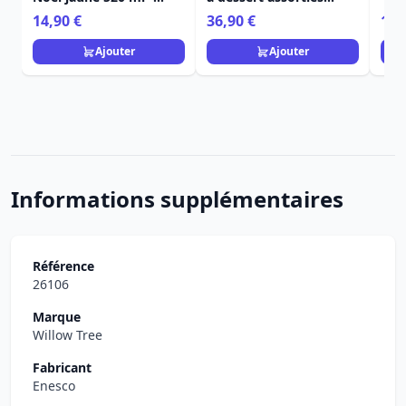
Egan Disney Home
Stitch Noël - Egan
Ho
14,90 €
36,90 €
11,
Disney Home
Ajouter
Ajouter
Informations supplémentaires
Référence
26106
Marque
Willow Tree
Fabricant
Enesco