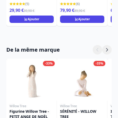
LORDI
ANIMAUX
(5)
(6)
29,90 €
79,90 €
69,
39,90 €
89,90 €
Ajouter
Ajouter
De la même marque
-33%
-35%
Willow Tree
Willow Tree
Will
Figurine Willow Tree -
SÉRÉNITÉ - WILLOW
ICI
PETIT ANGE DE NOËL
TREE
TRE