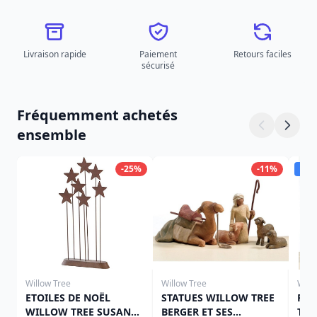
Livraison rapide
Paiement
Retours faciles
sécurisé
Fréquemment achetés
ensemble
-25%
-11%
Dis
Willow Tree
Willow Tree
Will
ETOILES DE NOËL
STATUES WILLOW TREE
FIG
WILLOW TREE SUSAN
BERGER ET SES
TRE