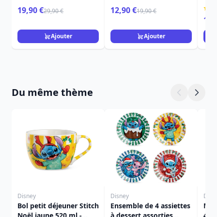
19,90 €
12,90 €
29,90 €
19,90 €
15,
Ajouter
Ajouter
Du même thème
Disney
Disney
Disn
Bol petit déjeuner Stitch
Ensemble de 4 assiettes
Mug
Noël jaune 520 ml -
à dessert assorties
450