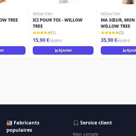
Willow Tree
Willow Tree
LOW TREE
ICI POUR TOI - WILLOW
MA SŒUR, MON 
TREE
WILLOW TREE
(1)
(2)
15,90 €
35,90 €
19,90 €
42,90 €
ter
Ajouter
Ajou
🏭 Fabricants
🎧 Service client
populaires
Mon compte