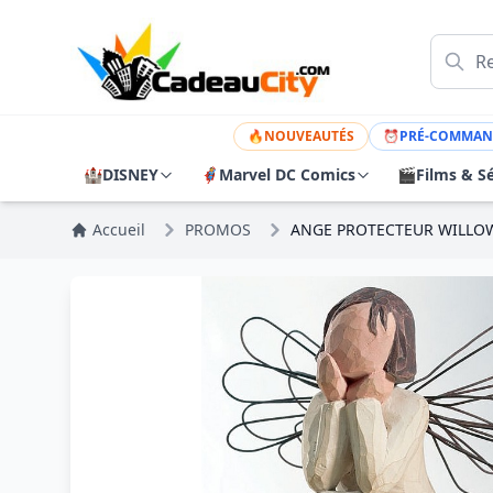
🔥
NOUVEAUTÉS
⏰
PRÉ-COMMAN
🏰
DISNEY
🦸
Marvel DC Comics
🎬
Films & Sé
Accueil
PROMOS
ANGE PROTECTEUR WILLO