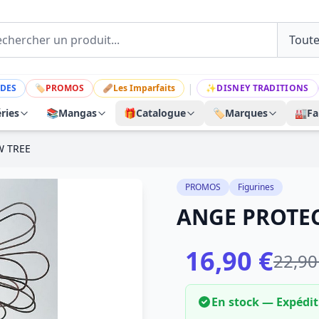
|
DES
🏷
PROMOS
🩹
Les Imparfaits
✨
DISNEY TRADITIONS
ries
📚
Mangas
🎁
Catalogue
🏷️
Marques
🏭
Fa
W TREE
PROMOS
Figurines
ANGE PROTE
16,90 €
22,90
En stock — Expédi