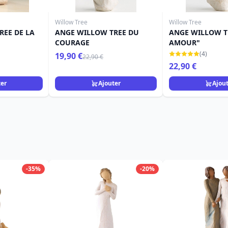
Willow Tree
Willow Tree
REE DE LA
ANGE WILLOW TREE DU
ANGE WILLOW T
COURAGE
AMOUR"
(4)
19,90 €
22,90 €
22,90 €
ter
Ajouter
Ajou
-35%
-20%