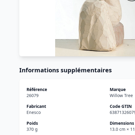
Informations supplémentaires
Référence
Marque
26079
Willow Tree
Fabricant
Code GTIN
Enesco
6387132607
Poids
Dimensions 
370 g
13.0 cm
× 1