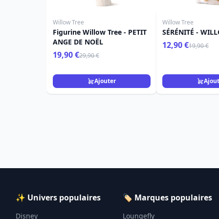
Willow Tree
Willow Tree
Figurine Willow Tree - PETIT
SÉRÉNITÉ - WIL
ANGE DE NOËL
12,90 €
19,90 €
19,90 €
29,90 €
Ajouter
Ajou
✨ Univers populaires
🏷️ Marques populaires
Disney
Loungefly