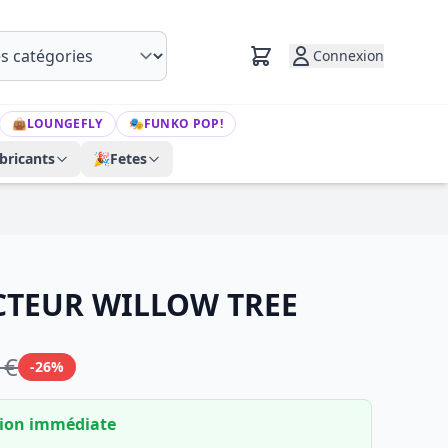
Connexion
👜
LOUNGEFLY
🎭
FUNKO POP!
bricants
🎉
Fetes
CTEUR WILLOW TREE
 €
-26%
tion immédiate