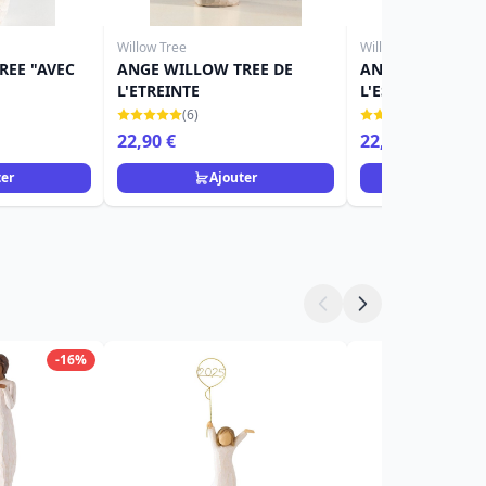
Willow Tree
Willow Tree
REE "AVEC
ANGE WILLOW TREE DE
ANGE WILLOW T
L'ETREINTE
L'ESPOIR
(6)
(3)
22,90 €
22,90 €
ter
Ajouter
Ajou
-16%