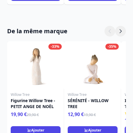
De la même marque
-33%
-35%
Willow Tree
Willow Tree
Will
Figurine Willow Tree -
SÉRÉNITÉ - WILLOW
ICI
PETIT ANGE DE NOËL
TREE
TRE
19,90 €
12,90 €
29,90 €
19,90 €
15,
Ajouter
Ajouter