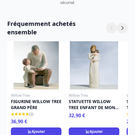
sécurisé
Fréquemment achetés
ensemble
Willow Tree
Willow Tree
Will
FIGURINE WILLOW TREE
STATUETTE WILLOW
STA
GRAND PÈRE
TREE ENFANT DE MON
TRE
COEUR
(2)
32,90 €
36,90 €
25,
Ajouter
Ajouter