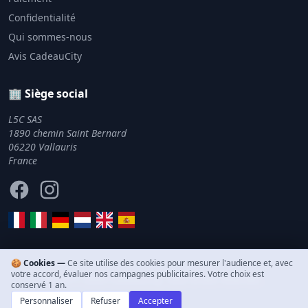
Confidentialité
Qui sommes-nous
Avis CadeauCity
🏢 Siège social
L5C SAS
1890 chemin Saint Bernard
06220 Vallauris
France
Facebook
Instagram
🍪 Cookies —
Ce site utilise des cookies pour mesurer l'audience et, avec
votre accord, évaluer nos campagnes publicitaires. Votre choix est
© 2011–2026 CadeauCity. Tous droits réservés.
conservé 1 an.
Personnaliser
Refuser
Accepter