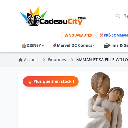
🔥
NOUVEAUTÉS
⏰
PRÉ-COMMAN
🏰
DISNEY
🦸
Marvel DC Comics
🎬
Films & Sé
Accueil
Figurines
MAMAN ET SA FILLE WILL
🔥 Plus que 3 en stock !