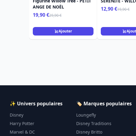
Figurine Willow Tree - PETIT
SÉRÉNITÉ - WIL
ANGE DE NOËL
12,90 €
19,90 €
19,90 €
29,90 €
Ajouter
Ajou
✨ Univers populaires
🏷️ Marques populaires
Disney
Loungefly
Harry Potter
Disney Traditions
Marvel & DC
Disney Britto