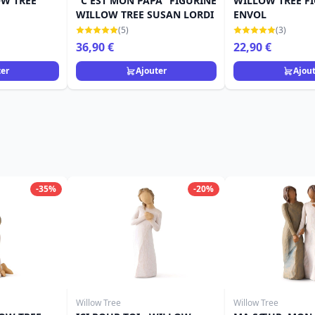
OW TREE
"C'EST MON PAPA" FIGURINE
WILLOW TREE F
WILLOW TREE SUSAN LORDI
ENVOL
(5)
(3)
36,90 €
22,90 €
ter
Ajouter
Ajou
-35%
-20%
Willow Tree
Willow Tree