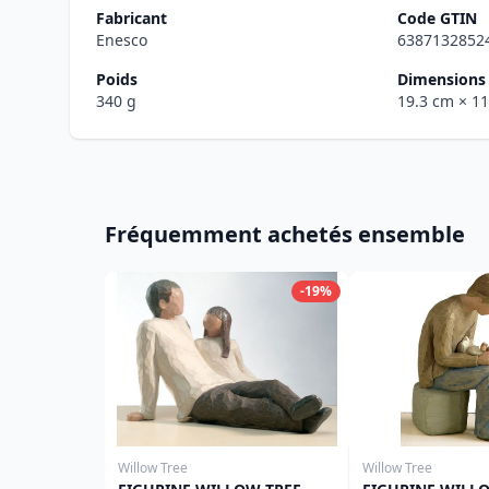
Fabricant
Code GTIN
Enesco
6387132852
Poids
Dimensions 
340 g
19.3 cm
× 1
Fréquemment achetés ensemble
-19%
Willow Tree
Willow Tree