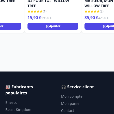
LOW TREE
ICI POUR TOI - WILLOW
MA SŒUR, MON 
TREE
WILLOW TREE
(1)
(2)
15,90 €
35,90 €
19,90 €
42,90 €
ter
Ajouter
Ajou
🏭 Fabricants
🎧 Service client
populaires
Mon compte
Enesco
Mon panier
Beast Kingdom
Contact