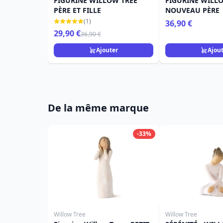
FIGURINE WILLOW TREE
FIGURINE WILL
PÈRE ET FILLE
NOUVEAU PÈRE
(1)
36,90 €
29,90 €
36,90 €
Ajouter
Ajou
De la même marque
-33%
Willow Tree
Willow Tree