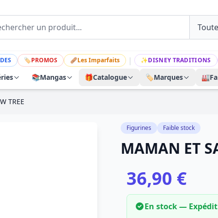
|
DES
🏷
PROMOS
🩹
Les Imparfaits
✨
DISNEY TRADITIONS
ries
📚
Mangas
🎁
Catalogue
🏷️
Marques
🏭
Fa
OW TREE
Figurines
Faible stock
MAMAN ET SA
36,90 €
En stock — Expédi