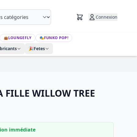
Connexion
👜
LOUNGEFLY
🎭
FUNKO POP!
bricants
🎉
Fetes
 FILLE WILLOW TREE
tion immédiate