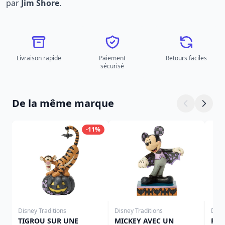
par
Jim Shore
.
Livraison rapide
Paiement
Retours faciles
sécurisé
De la même marque
-11%
Disney Traditions
Disney Traditions
Disn
TIGROU SUR UNE
MICKEY AVEC UN
FÉE