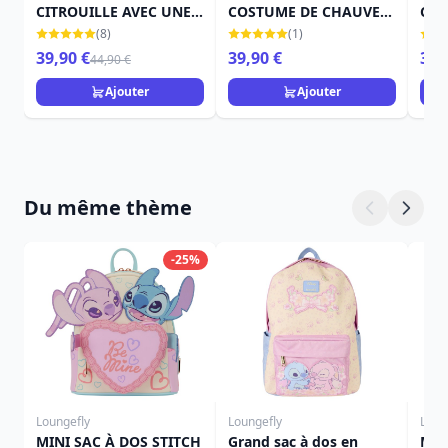
CITROUILLE AVEC UNE
COSTUME DE CHAUVE-
CIT
CHAUVE-SOURIS -
SOURIS - DISNEY
TRA
(8)
(1)
DISNEY TRADITIONS
TRADITIONS
39,90 €
39,90 €
39,
44,90 €
Ajouter
Ajouter
Du même thème
-25%
Loungefly
Loungefly
Loun
MINI SAC À DOS STITCH
Grand sac à dos en
Mini