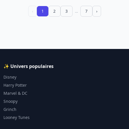
‹
1
2
3
…
7
›
✨ Univers populaires
Disney
Harry Potter
Marvel & DC
Snoopy
Grinch
Looney Tunes