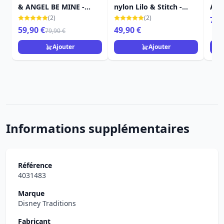
& ANGEL BE MINE -
nylon Lilo & Stitch -
Ange
DISNEY LOUNGEFLY
Disney Loungefly
- D
(2)
(2)
79,
59,90 €
49,90 €
79,90 €
Ajouter
Ajouter
Informations supplémentaires
Référence
4031483
Marque
Disney Traditions
Fabricant