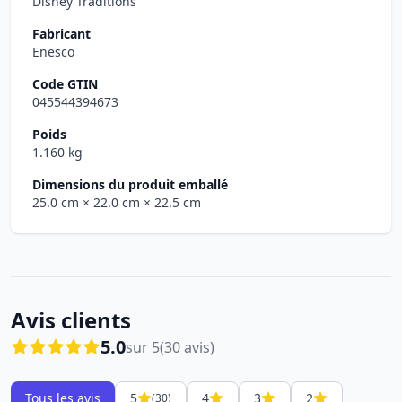
Disney Traditions
Fabricant
Enesco
Code GTIN
045544394673
Poids
1.160 kg
Dimensions du produit emballé
25.0 cm
× 22.0 cm
× 22.5 cm
Avis clients
5.0
sur 5
(30 avis)
Tous les avis
5
4
3
2
(30)