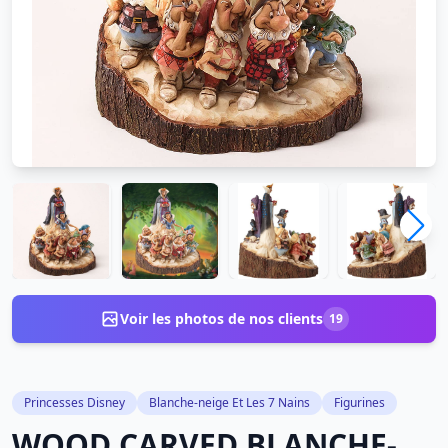
Voir les photos de nos clients
19
Princesses Disney
Blanche-neige Et Les 7 Nains
Figurines
WOOD CARVED BLANCHE-