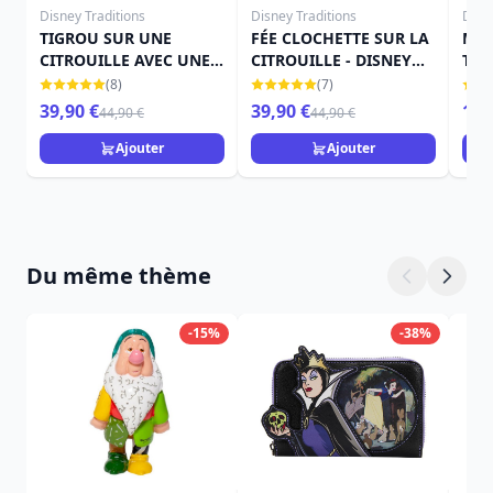
Disney Traditions
Disney Traditions
Disn
TIGROU SUR UNE
FÉE CLOCHETTE SUR LA
MIN
CITROUILLE AVEC UNE
CITROUILLE - DISNEY
THE
CHAUVE-SOURIS -
TRADITIONS
TRA
(8)
(7)
DISNEY TRADITIONS
39,90 €
39,90 €
15,
44,90 €
44,90 €
Ajouter
Ajouter
Du même thème
-15%
-38%