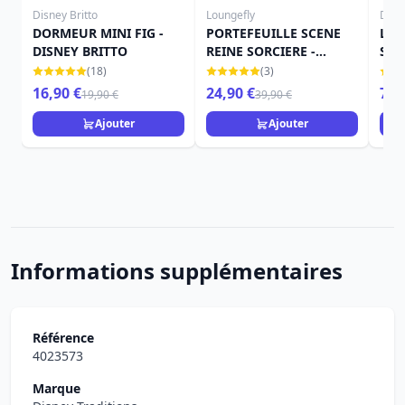
Disney Britto
Loungefly
Disn
DORMEUR MINI FIG -
PORTEFEUILLE SCENE
LA 
DISNEY BRITTO
REINE SORCIERE -
STY
DISNEY LOUNGEFLY
DIS
(18)
(3)
HAU
16,90 €
24,90 €
79,
19,90 €
39,90 €
Ajouter
Ajouter
Informations supplémentaires
Référence
4023573
Marque