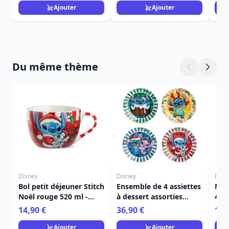
Ajouter
Ajouter
Du même thème
Disney
Disney
Disn
Bol petit déjeuner Stitch
Ensemble de 4 assiettes
Mug
Noël rouge 520 ml -
à dessert assorties
450
Egan Disney Home
Stitch Noël - Egan
Ho
14,90 €
36,90 €
11,
Disney Home
Ajouter
Ajouter