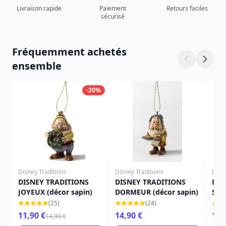
Livraison rapide
Paiement
Retours faciles
sécurisé
Fréquemment achetés
ensemble
-20%
Disney Traditions
Disney Traditions
Disn
DISNEY TRADITIONS
DISNEY TRADITIONS
DIS
JOYEUX (décor sapin)
DORMEUR (décor sapin)
SIM
(25)
(24)
11,90 €
14,90 €
14,
14,90 €