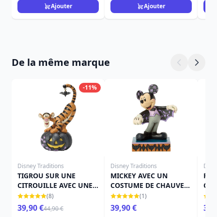
Ajouter
Ajouter
De la même marque
-11%
Disney Traditions
Disney Traditions
Disn
TIGROU SUR UNE
MICKEY AVEC UN
FÉE
CITROUILLE AVEC UNE
COSTUME DE CHAUVE-
CIT
CHAUVE-SOURIS -
SOURIS - DISNEY
TRA
(8)
(1)
DISNEY TRADITIONS
TRADITIONS
39,90 €
39,90 €
39,
44,90 €