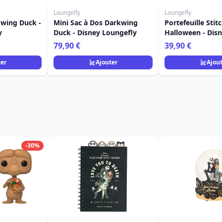
Loungefly
Loungefly
kwing Duck -
Mini Sac à Dos Darkwing
Portefeuille Sti
y
Duck - Disney Loungefly
Halloween - Dis
Loungefly
79,90 €
39,90 €
ter
Ajouter
Ajou
-30%