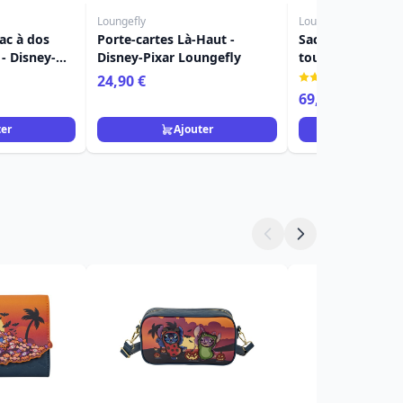
Loungefly
Loungefly
sac à dos
Porte-cartes Là-Haut -
Sac à bandoulièr
- Disney-
Disney-Pixar Loungefly
tout aventure spa
Disney Loungefly
(1)
24,90 €
Stitch
69,90 €
79,90 €
ter
Ajouter
Ajou