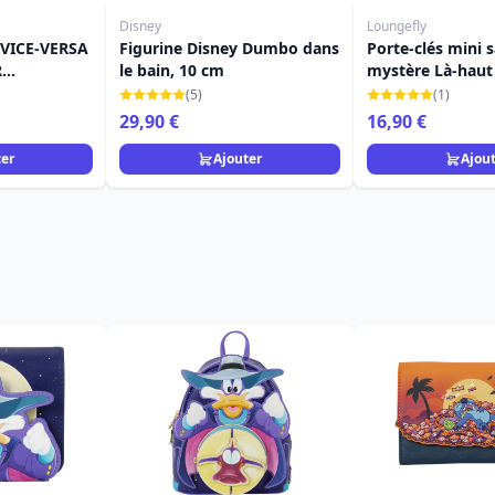
Disney
Loungefly
 VICE-VERSA
Figurine Disney Dumbo dans
Porte-clés mini 
R
le bain, 10 cm
mystère Là-haut 
Pixar Loungefly
(5)
(1)
29,90 €
16,90 €
ter
Ajouter
Ajou