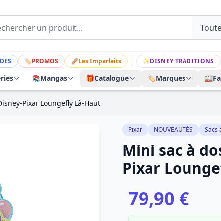
|
DES
🏷
PROMOS
🩹
Les Imparfaits
✨
DISNEY TRADITIONS
ries
📚
Mangas
🎁
Catalogue
🏷️
Marques
🏭
Fa
 Disney-Pixar Loungefly Là-Haut
Pixar
NOUVEAUTÉS
Sacs 
Mini sac à do
Pixar Lounge
79,90 €