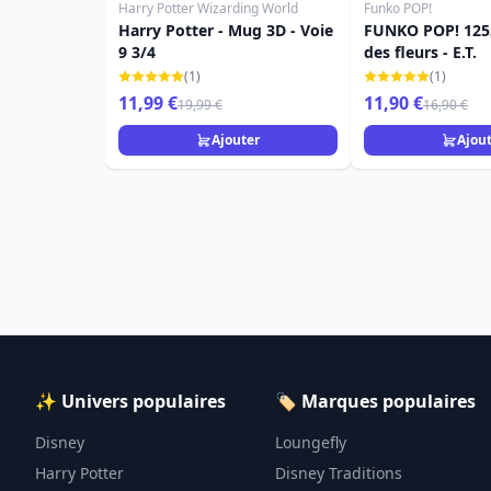
Harry Potter Wizarding World
Funko POP!
Harry Potter - Mug 3D - Voie
FUNKO POP! 1255
9 3/4
des fleurs - E.T.
(1)
(1)
11,99 €
11,90 €
19,99 €
16,90 €
Ajouter
Ajou
✨ Univers populaires
🏷️ Marques populaires
Disney
Loungefly
Harry Potter
Disney Traditions