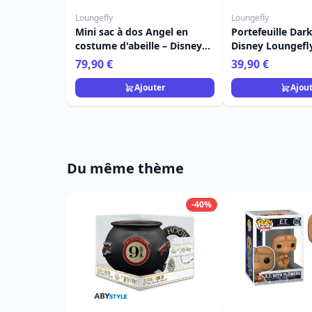
Loungefly
Loungefly
Mini sac à dos Angel en
Portefeuille Dar
costume d'abeille – Disney
Disney Loungefl
Loungefly Lilo & Stitch
79,90 €
39,90 €
Ajouter
Ajou
Du même thème
-40%