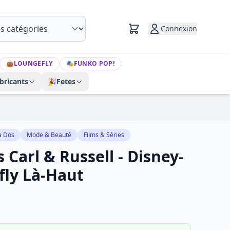
Connexion
👜
LOUNGEFLY
🎭
FUNKO POP!
bricants
🎉
Fetes
à Dos
Mode & Beauté
Films & Séries
s Carl & Russell - Disney-
fly Là-Haut