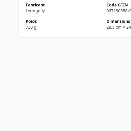
Fabricant
Code GTIN
Loungefly
0671803584
Poids
Dimensions 
730 g
28.5 cm
× 2