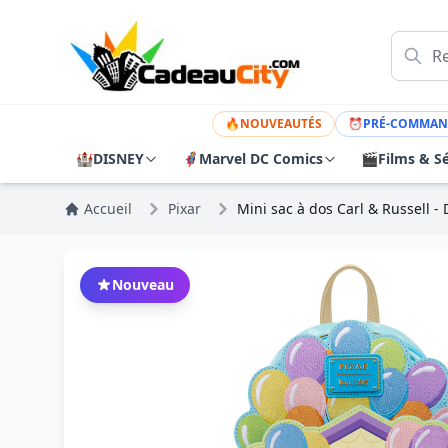
🔥
NOUVEAUTÉS
⏰
PRÉ-COMMAN
🏰
DISNEY
🦸
Marvel DC Comics
🎬
Films & Sé
Accueil
Pixar
Mini sac à dos Carl & Russell -
Nouveau