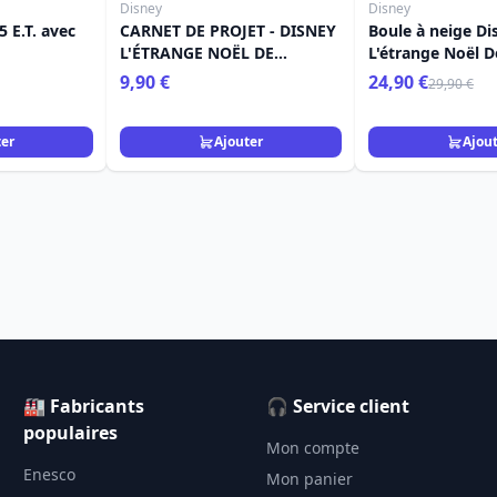
Disney
Disney
 E.T. avec
CARNET DE PROJET - DISNEY
Boule à neige Di
L'ÉTRANGE NOËL DE
L'étrange Noël 
MONSIEUR JACK
Jack
9,90 €
24,90 €
29,90 €
ter
Ajouter
Ajou
🏭 Fabricants
🎧 Service client
populaires
Mon compte
Enesco
Mon panier