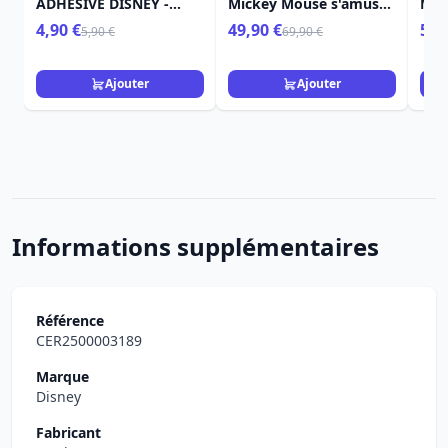
ADHÉSIVE DISNEY -
Mickey Mouse s'amuse
Min
GRAND JESTER
à la plage - Disney
plag
4,90 €
49,90 €
59,
5,90 €
69,90 €
Loungefly
Lou
Ajouter
Ajouter
Informations supplémentaires
Référence
CER2500003189
Marque
Disney
Fabricant