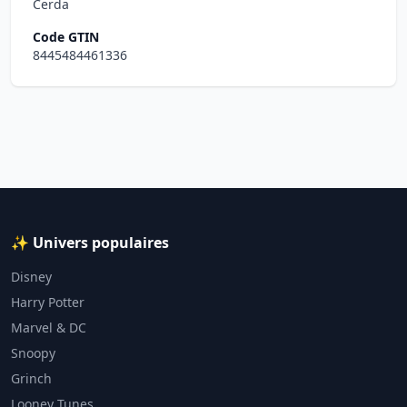
Cerda
Code GTIN
8445484461336
✨ Univers populaires
Disney
Harry Potter
Marvel & DC
Snoopy
Grinch
Looney Tunes