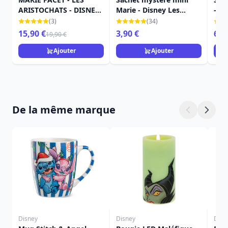
ARISTOCHATS - DISNEY
Marie - Disney Les
- D
FACETS
Aristochats
CLA
(3)
(34)
15,90 €
3,90 €
6,9
19,90 €
Ajouter
Ajouter
De la même marque
Disney
Disney
Disn