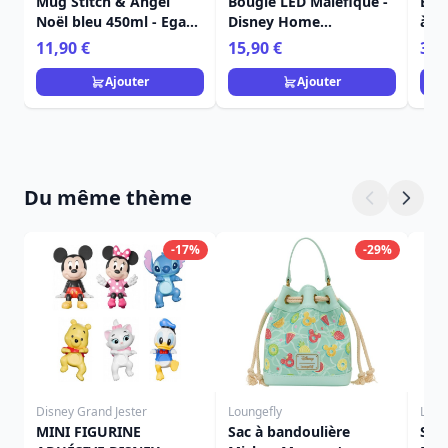
Mug Stitch & Angel
Bougie LED Maléfique -
Ens
Noël bleu 450ml - Egan
Disney Home
à de
Disney Home
Frangrance Collection
Stit
11,90 €
15,90 €
36,
Dis
Ajouter
Ajouter
Du même thème
-17%
-29%
Disney Grand Jester
Loungefly
Loun
MINI FIGURINE
Sac à bandoulière
Sac