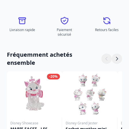
Livraison rapide
Paiement
Retours faciles
sécurisé
Fréquemment achetés
ensemble
-20%
Disney Showcase
Disney Grand Jester
Disn
MARIE FACET - LES
Sachet mystère mini
STY