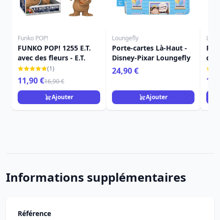
Funko POP!
Loungefly
Loun
FUNKO POP! 1255 E.T.
Porte-cartes Là-Haut -
Port
avec des fleurs - E.T.
Disney-Pixar Loungefly
dos
Dis
(1)
24,90 €
11,90 €
16,
16,90 €
Ajouter
Ajouter
Informations supplémentaires
Référence