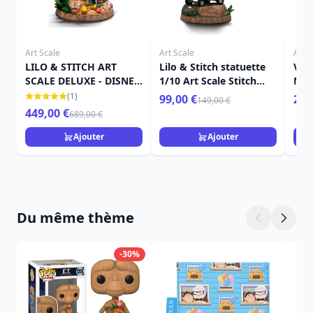
Art Scale
Art Scale
Art S
LILO & STITCH ART
Lilo & Stitch statuette
Ven
SCALE DELUXE - DISNEY
1/10 Art Scale Stitch
Mar
LILO & STITCH
Hula 17 cm
(1)
99,00 €
259
149,00 €
449,00 €
689,00 €
Ajouter
Ajouter
Du même thème
-30%