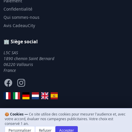
Paiement
Confidentialité
Qui sommes-nous
Avis CadeauCity
🏢 Siège social
L5C SAS
1890 chemin Saint Bernard
06220 Vallauris
France
Facebook
Instagram
🍪 Cookies —
Ce site utilise des cookies pour mesurer l'audience et, avec
votre accord, évaluer nos campagnes publicitaires. Votre choix est
© 2011–2026 CadeauCity. Tous droits réservés.
conservé 1 an.
Personnaliser
Refuser
Accepter