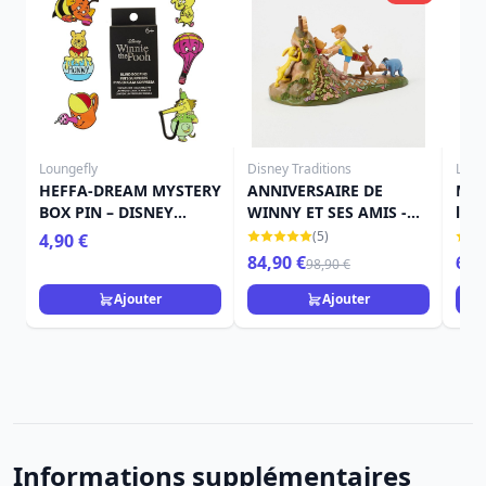
Loungefly
Disney Traditions
Loun
HEFFA-DREAM MYSTERY
ANNIVERSAIRE DE
Min
BOX PIN – DISNEY
WINNY ET SES AMIS -
l'O
LOUNGEFLY WINNIE
DISNEY TRADITIONS
- D
(5)
4,90 €
L'OURSON
84,90 €
69,
98,90 €
Ajouter
Ajouter
Informations supplémentaires