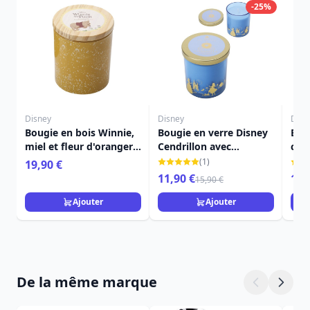
-25%
Disney
Disney
Disn
Bougie en bois Winnie,
Bougie en verre Disney
Bou
miel et fleur d'oranger -
Cendrillon avec
couv
Disney Winnie l'Ourson
couvercle, gardénia et
Bel
(1)
19,90 €
citrouille
Ros
11,90 €
15,
15,90 €
Ajouter
Ajouter
De la même marque