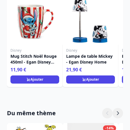
Disney
Disney
Disn
Mug Stitch Noël Rouge
Lampe de table Mickey
Bou
450ml - Egan Disney
- Egan Disney Home
Dis
Home
Fra
11,90 €
21,90 €
15,
Ajouter
Ajouter
Du même thème
-14%