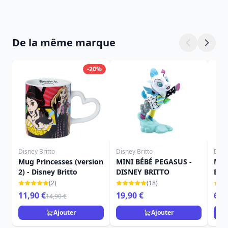
De la même marque
-20%
Disney Britto
Disney Britto
Disne
Mug Princesses (version
MINI BÉBÉ PEGASUS -
Min
2) - Disney Britto
DISNEY BRITTO
Brit
(2)
(18)
11,90 €
19,90 €
69,
14,90 €
Ajouter
Ajouter