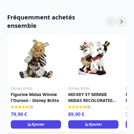
Fréquemment achetés
ensemble
Disney Britto
Disney Britto
Disne
Figurine Midas Winnie
MICKEY ET MINNIE
Figu
l'Ourson - Disney Britto
MIDAS RECOLORATION -
Mida
DISNEY BRITTO
(3)
(8)
79,90 €
89,90 €
79,
Ajouter
Ajouter