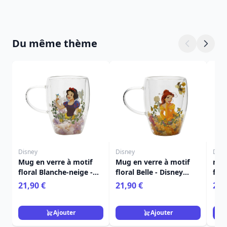
Du même thème
Disney
Disney
Disn
Mug en verre à motif
Mug en verre à motif
mug
floral Blanche-neige -
floral Belle - Disney
fleu
Disney Pastel Princess
Pastel Princess
Cend
21,90 €
21,90 €
21,
Dis
Ajouter
Ajouter