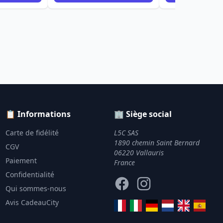
📋 Informations
🏢 Siège social
Carte de fidélité
L5C SAS
1890 chemin Saint Bernard
CGV
06220 Vallauris
Paiement
France
Confidentialité
Facebook
Instagram
Qui sommes-nous
Avis CadeauCity