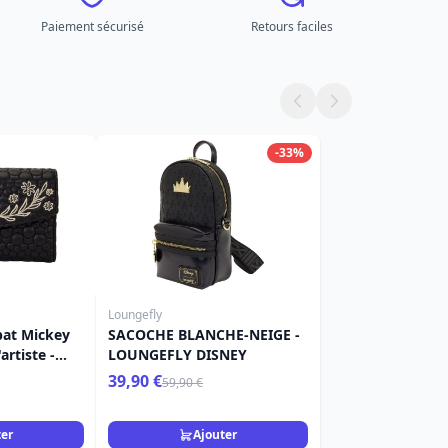
Paiement sécurisé
Retours faciles
-33%
Loungefly
abat Mickey
SACOCHE BLANCHE-NEIGE -
artiste -
LOUNGEFLY DISNEY
y
39,90 €
59,90 €
ter
Ajouter