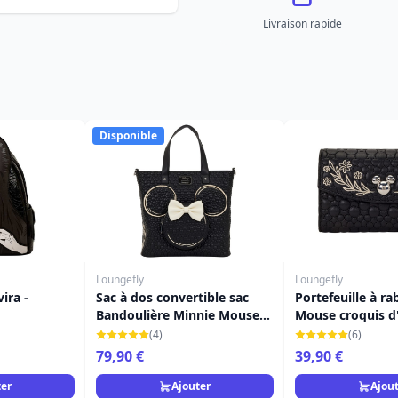
Livraison rapide
Disponible
Loungefly
Loungefly
ira -
Sac à dos convertible sac
Portefeuille à r
Bandoulière Minnie Mouse
Mouse croquis d'
croquis d'artiste - Disney
Disney Loungefl
(4)
(6)
Loungefly
79,90 €
39,90 €
ter
Ajouter
Ajou