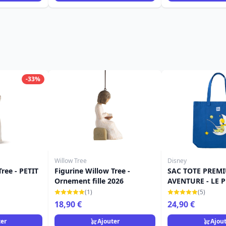
-33%
Willow Tree
Disney
Tree - PETIT
Figurine Willow Tree -
SAC TOTE PREM
Ornement fille 2026
AVENTURE - LE P
(1)
(5)
18,90 €
24,90 €
ter
Ajouter
Ajou