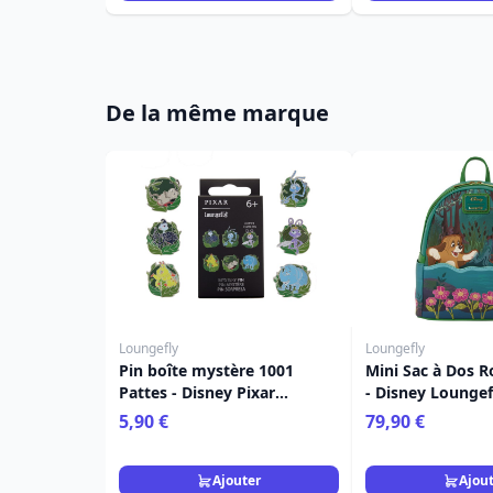
De la même marque
Loungefly
Loungefly
Pin boîte mystère 1001
Mini Sac à Dos 
Pattes - Disney Pixar
- Disney Loungef
Loungefly
5,90 €
79,90 €
Ajouter
Ajou