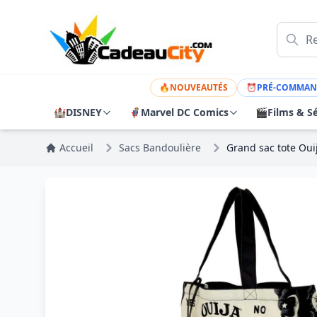
🔥
NOUVEAUTÉS
⏰
PRÉ-COMMAN
🏰
DISNEY
🦸
Marvel DC Comics
🎬
Films & Sé
Accueil
Sacs Bandoulière
Grand sac tote Oui