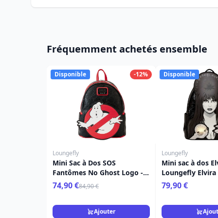
Fréquemment achetés ensemble
Disponible
-12%
Disponible
Loungefly
Loungefly
Mini Sac à Dos SOS
Mini sac à dos Elv
Fantômes No Ghost Logo -
Loungefly Elvira
Loungefly
74,90 €
79,90 €
84,90 €
Ajouter
Ajou