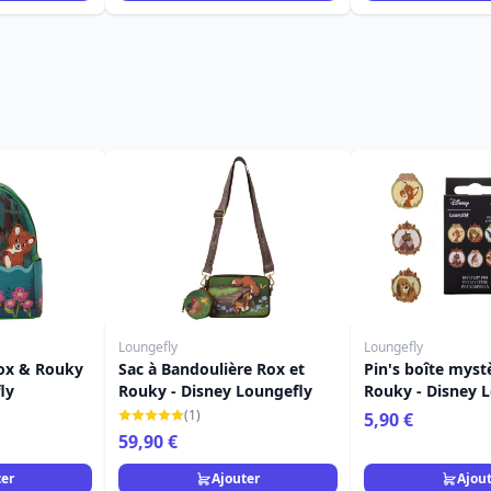
Loungefly
Loungefly
Rox & Rouky
Sac à Bandoulière Rox et
Pin's boîte myst
ly
Rouky - Disney Loungefly
Rouky - Disney 
(1)
5,90 €
59,90 €
ter
Ajouter
Ajou