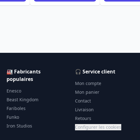
🏭 Fabricants
🎧 Service client
populaires
Mon compte
Enesco
Mon panier
Beast Kingdom
Contact
Fariboles
Livraison
Funko
Retours
Iron Studios
Configurer les cookies