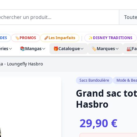
|
DES
🏷
PROMOS
🩹
Les Imparfaits
✨
DISNEY TRADITIONS
ries
📚
Mangas
🎁
Catalogue
🏷️
Marques
🏭
Fa
ja - Loungefly Hasbro
Sacs Bandoulière
Mode & Bea
Grand sac tot
Hasbro
29,90 €