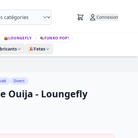
Connexion
👜
LOUNGEFLY
🎭
FUNKO POP!
bricants
🎉
Fetes
uté
Divers
e Ouija - Loungefly