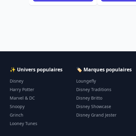
✨ Univers populaires
🏷️ Marques populaires
Disney
Loungefly
Harry Potter
Disney Traditions
Marvel & DC
Disney Britto
Snoopy
Disney Showcase
Grinch
Disney Grand Jester
Looney Tunes