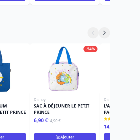
-54%
Disney
Disney
IUM
SAC À DÉJEUNER LE PETIT
L'ALBUM PHOTO
ETIT PRINCE
PRINCE
PAGES ADHÉSIVE
PRINCE
(2)
6,90 €
14,90 €
14,90 €
ter
Ajouter
Ajou