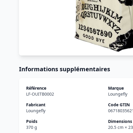
Informations supplémentaires
Référence
Marque
LF-OUITB0002
Loungefly
Fabricant
Code GTIN
Loungefly
0671803562
Poids
Dimensions 
370 g
20.5 cm
× 2