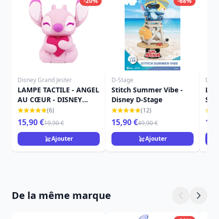
-20%
-68%
Disney Grand Jester
D-Stage
Disn
LAMPE TACTILE - ANGEL
Stitch Summer Vibe -
LES
AU CŒUR - DISNEY
Disney D-Stage
STA
GRAND JESTER
TRA
(6)
(12)
15,90 €
15,90 €
16,
19,90 €
49,90 €
Ajouter
Ajouter
De la même marque