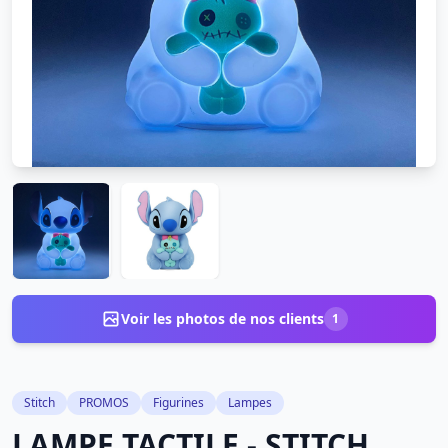
Voir les photos de nos clients
1
Stitch
PROMOS
Figurines
Lampes
LAMPE TACTILE - STITCH