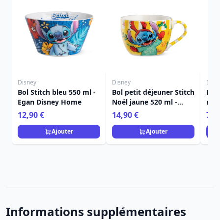
Disney
Disney
Disn
Bol Stitch bleu 550 ml -
Bol petit déjeuner Stitch
Peti
Egan Disney Home
Noël jaune 520 ml -
ml 
Egan Disney Home
12,90 €
14,90 €
7,9
Ajouter
Ajouter
Informations supplémentaires