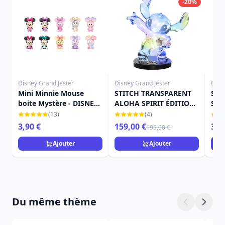
-20%
Disney Grand Jester
Disney Grand Jester
Disn
Mini Minnie Mouse
STITCH TRANSPARENT
SAC
boite Mystère - DISNEY
ALOHA SPIRIT ÉDITION
STI
GRAND JESTER
SPÉCIALE 1000 - DISNEY
DIS
(13)
(4)
GRAND JESTER
3,90 €
159,00 €
3,9
199,00 €
Ajouter
Ajouter
Du même thème