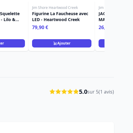
Jim Shore Heartwood Creek
Jim Shore Heartwoo
 Squelette
Figurine La Faucheuse avec
JACK O'LANTERN
- Lilo &
LED - Heartwood Creek
MAINS DE SQUEL
HEARTWOOD CR
79,90 €
26,90 €
ter
Ajouter
Ajou
5.0
sur 5
(1 avis)