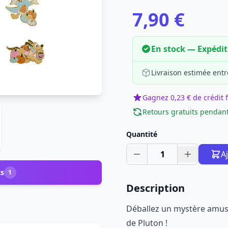
7,90 €
En stock — Expédi
Livraison estimée entr
Gagnez 0,23 € de crédit f
Retours gratuits pendant
Quantité
1
A
ts
1
Description
Déballez un mystère amusa
de Pluton !