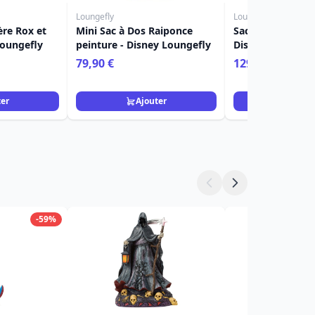
Loungefly
Loungefly
ère Rox et
Mini Sac à Dos Raiponce
Sac à bandoulièr
Loungefly
peinture - Disney Loungefly
Disney Loungefl
79,90 €
129,90 €
ter
Ajouter
Ajou
-59%