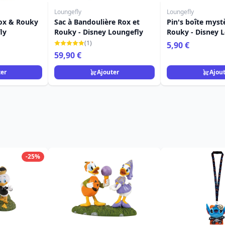
Loungefly
Loungefly
Rox & Rouky
Sac à Bandoulière Rox et
Pin's boîte myst
ly
Rouky - Disney Loungefly
Rouky - Disney 
(1)
5,90 €
59,90 €
ter
Ajouter
Ajou
-25%