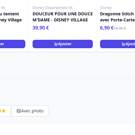
 56
Disney Departement 56
Disney
ou tentent
DOUCEUR POUR UNE DOUCE
Dragonne Stitch
ney Village
M'DAME - DISNEY VILLAGE
avec Porte-Carte 
Stitch
39,90 €
6,90 €
16,90 €
ter
Ajouter
Ajou
1
Avec photo