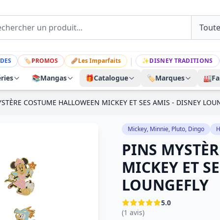
|
DES
🏷
PROMOS
🩹
Les Imparfaits
✨
DISNEY TRADITIONS
ries
📚
Mangas
🎁
Catalogue
🏷️
Marques
🏭
Fa
YSTÈRE COSTUME HALLOWEEN MICKEY ET SES AMIS - DISNEY LOU
Mickey, Minnie, Pluto, Dingo
H
PINS MYSTÈ
MICKEY ET SE
LOUNGEFLY
5.0
(1 avis)