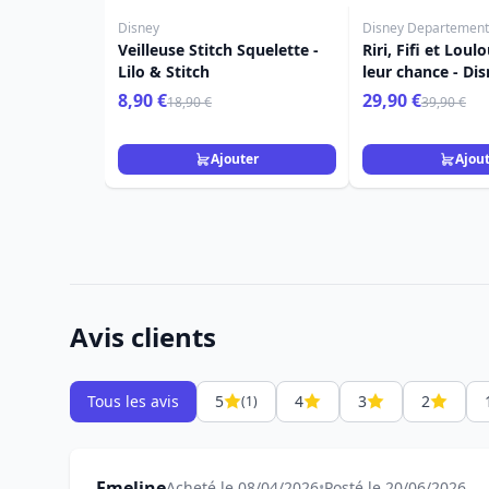
Disney
Disney Departement
Veilleuse Stitch Squelette -
Riri, Fifi et Loul
Lilo & Stitch
leur chance - Dis
8,90 €
29,90 €
18,90 €
39,90 €
Ajouter
Ajou
Avis clients
Tous les avis
5
4
3
2
(1)
Emeline
Acheté le 08/04/2026
•
Posté le 20/06/2026