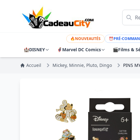
🔥
NOUVEAUTÉS
⏰
PRÉ-COMMAN
🏰
DISNEY
🦸
Marvel DC Comics
🎬
Films & Sé
Accueil
Mickey, Minnie, Pluto, Dingo
PINS M