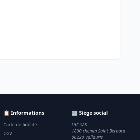
📋 Informations
🏢 Siège social
Carte de fidélité
L5C SAS
1890 chemin Saint Bernard
CGV
06220 Vallauris