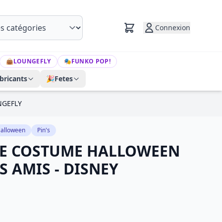
Connexion
👜
LOUNGEFLY
🎭
FUNKO POP!
bricants
🎉
Fetes
NGEFLY
alloween
Pin's
RE COSTUME HALLOWEEN
S AMIS - DISNEY