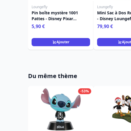
Loungefly
Loungefly
Pin boîte mystère 1001
Mini Sac à Dos 
Pattes - Disney Pixar
- Disney Loungef
Loungefly
5,90 €
79,90 €
Ajouter
Ajou
Du même thème
-53%