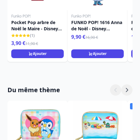
Funko POP!
Funko POP!
Funk
Pocket Pop arbre de
FUNKO POP! 1616 Anna
FUN
Noël le Maire - Disney
de Noël - Disney
de N
L'étrange Noël De
Princess
Pri
(1)
9,90 €
16,
16,90 €
Monsieur Jack
3,90 €
11,90 €
Ajouter
Ajouter
Du même thème
Dis