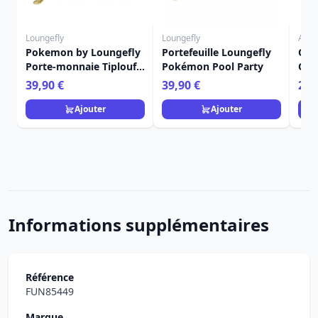
Loungefly
Loungefly
Art S
Pokemon by Loungefly
Portefeuille Loungefly
OGR
Porte-monnaie Tiplouf
Pokémon Pool Party
OF 
et Evoli
39,90 €
39,90 €
299
Ajouter
Ajouter
Informations supplémentaires
Référence
FUN85449
Marque